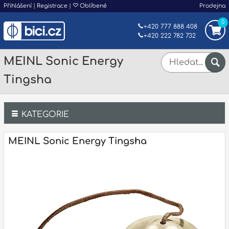
Přihlášení
|
Registrace
|
Oblíbené
Prodejna
0
+420 777 888 408
+420 222 782 732
MEINL Sonic Energy
Tingsha
KATEGORIE
Bicí
MEINL Sonic Energy Tingsha
Klávesy
Kytary a strunné nástroje
Dechy