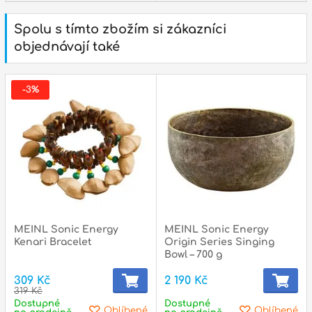
Spolu s tímto zbožím si zákazníci
objednávají také
-3%
MEINL Sonic Energy
MEINL Sonic Energy
Kenari Bracelet
Origin Series Singing
Bowl – 700 g
309 Kč
2 190 Kč
319 Kč
Dostupné
Dostupné
Oblíbené
Oblíbené