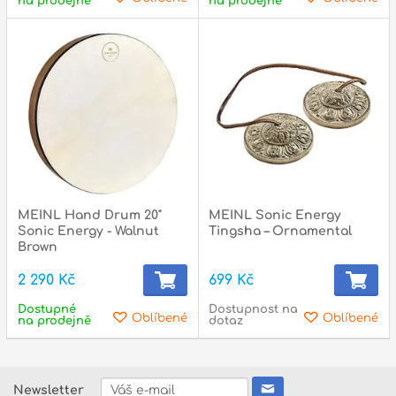
na prodejně
na prodejně
MEINL Hand Drum 20"
MEINL Sonic Energy
Sonic Energy - Walnut
Tingsha – Ornamental
Brown
2 290 Kč
699 Kč
Dostupné
Dostupnost na
Oblíbené
Oblíbené
na prodejně
dotaz
Newsletter