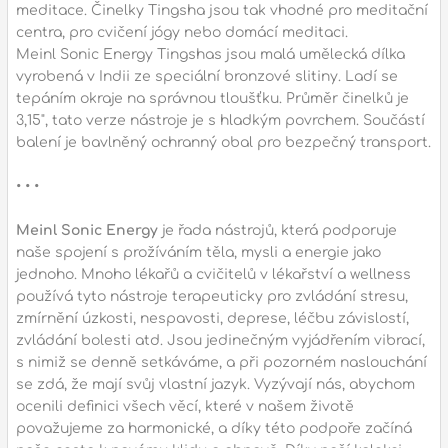
p
meditace. Činelky Tingsha jsou tak vhodné pro meditační
centra, pro cvičení jógy nebo domácí meditaci.
Meinl Sonic Energy Tingshas jsou malá umělecká dílka
vyrobená v Indii ze speciální bronzové slitiny. Ladí se
tepáním okraje na správnou tloušťku. Průměr činelků je
p
3,15", tato verze nástroje je s hladkým povrchem. Součástí
balení je bavlněný ochranný obal pro bezpečný transport.
• • •
Meinl Sonic Energy
je řada nástrojů, která podporuje
naše spojení s prožíváním těla, mysli a energie jako
jednoho. Mnoho lékařů a cvičitelů v lékařství a wellness
používá tyto nástroje terapeuticky pro zvládání stresu,
zmírnění úzkosti, nespavosti, deprese, léčbu závislostí,
zvládání bolesti atd. Jsou jedinečným vyjádřením vibrací,
s nimiž se denně setkáváme, a při pozorném naslouchání
se zdá, že mají svůj vlastní jazyk. Vyzývají nás, abychom
ocenili definici všech věcí, které v našem životě
považujeme za harmonické, a díky této podpoře začíná