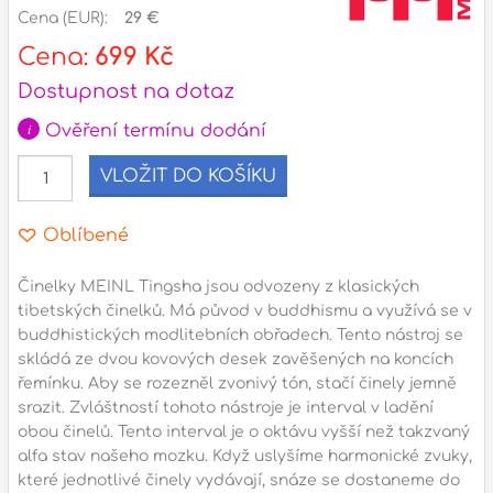
Cena (EUR):
29 €
l
Cena:
699 Kč
Dostupnost na dotaz
Adresa
i
n
Ověření termínu dodání
Seifertova 69,
B
Praha 3 - 130 00 (
mapa
)
VLOŽIT DO KOŠÍKU
z
gsm.: +420 777 888 408
gsm.: +420 777 888 088
Oblíbené
R
tel.: +420 222 782 732
email:
prodejna@bici.cz
Činelky MEINL Tingsha jsou odvozeny z klasických
m
tibetských činelků. Má původ v buddhismu a využívá se v
Otevírací doba
buddhistických modlitebních obřadech. Tento nástroj se
pondělí – pátek :
10:00 – 18:00
skládá ze dvou kovových desek zavěšených na koncích
řemínku. Aby se rozezněl zvonivý tón, stačí činely jemně
sobota :
ZAVŘENO
srazit. Zvláštností tohoto nástroje je interval v ladění
neděle :
ZAVŘENO
obou činelů. Tento interval je o oktávu vyšší než takzvaný
alfa stav našeho mozku. Když uslyšíme harmonické zvuky,
státní svátky :
ZAVŘENO
N
které jednotlivé činely vydávají, snáze se dostaneme do