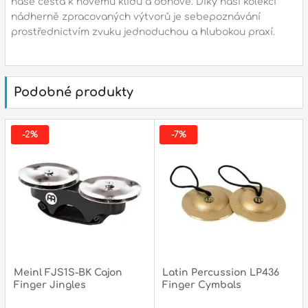
naše cesta k novému klidu a obnově. Díky naší kolekci
nádherně zpracovaných výtvorů je sebepoznávání
prostřednictvím zvuku jednoduchou a hlubokou praxí.
Podobné produkty
-2%
-7%
Meinl FJS1S-BK Cajon
Latin Percussion LP436
Finger Jingles
Finger Cymbals