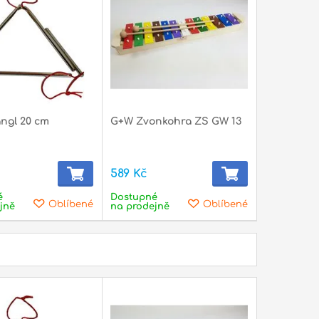
ngl 20 cm
G+W Zvonkohra ZS GW 13
589 Kč
é
Dostupné
Oblíbené
Oblíbené
jně
na prodejně