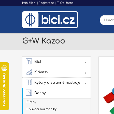
Přihlášení
|
Registrace
|
Oblíbené
G+W Kazoo
Bicí
AK
Klávesy
Dig
Kytary a strunné nástroje
Aku
kyt
Dechy
Klas
Flétny
kyta
Har
Foukací harmoniky
Stru
Hard