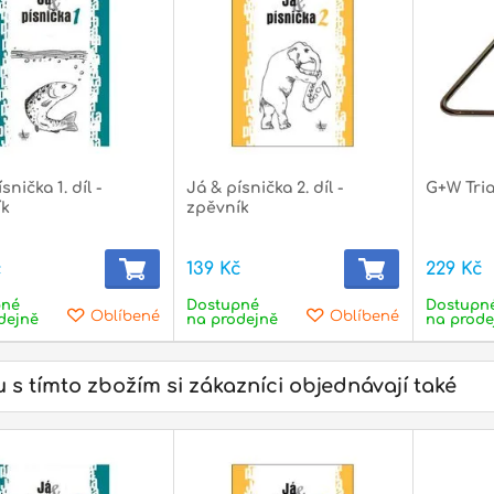
roboxy a
itory
snička 1. díl -
Já & písnička 2. díl -
G+W Tria
ík
zpěvník
č
139 Kč
229 Kč
pné
Dostupné
Dostupn
Oblíbené
Oblíbené
dejně
na prodejně
na prode
 s tímto zbožím si zákazníci objednávají také