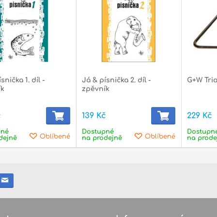
snička 1. díl -
Já & písnička 2. díl -
G+W Tria
ík
zpěvník
č
139 Kč
229 Kč
pné
Dostupné
Dostupn
Oblíbené
Oblíbené
dejně
na prodejně
na prode