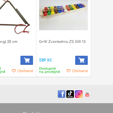
ngl 20 cm
G+W Zvonkohra ZS GW 13
589 Kč
é
Dostupné
Oblíbené
Oblíbené
jně
na prodejně