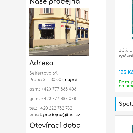
Naše prodejna
Rep
mon
Já & pí
zpěvn
Adresa
125 K
Seifertova 69,
Praha 3 - 130 00 (
mapa
)
Dostu
na pro
gsm.: +420 777 888 408
gsm.: +420 777 888 088
Spolu
tel.: +420 222 782 732
email:
prodejna@bici.cz
Otevírací doba