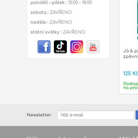
pondělí – pátek :
10:00 – 18:00
sobota :
ZAVŘENO
neděle :
ZAVŘENO
státní svátky :
ZAVŘENO
Já & pí
zpěvn
125 K
Dostu
na pro
Newsletter