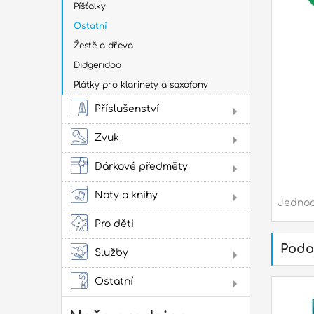
Píšťalky
přís
na h
Ostatní
Žestě a dřeva
Oba
Oba
Didgeridoo
kob
Plátky pro klarinety a saxofony
Tašk
Příslušenství
Tašk
Tašky
Sto
obal
Zvuk
Tašk
Jam
další
cvi
Dárkové předměty
Obl
Dop
Noty a knihy
pří
Jednodu
Lad
Lit
Zes
Ludw
kap
ako
Pro děti
pow
Mein
Podo
Služby
Lit
Pro
Ostatní
Dár
Not