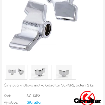
Příslušenství
Zvuk
Dárkové předměty
A
Noty a knihy
Pro děti
Služby
Ostatní
P
Naše prodejna
D
p
p
Činelová křídlová matka Gibraltar SC-13P2, balení 2 ks
k
S
Kód:
SC-13P2
s
d
Výrobce:
Gibraltar