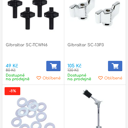
p
p
Gibraltar SC-TCWN6
Gibraltar SC-13P3
49 Kč
105 Kč
80 Kč
130 Kč
Dostupné
Dostupné
Oblíbené
Oblíbené
na prodejně
na prodejně
-8%