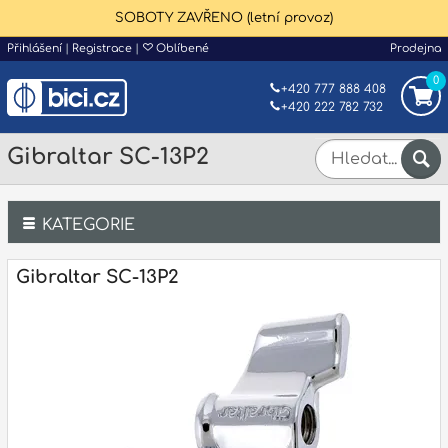
SOBOTY ZAVŘENO (letní provoz)
Přihlášení
|
Registrace
|
Oblíbené
Prodejna
0
+420 777 888 408
+420 222 782 732
Gibraltar SC-13P2
KATEGORIE
Bicí
Gibraltar SC-13P2
Klávesy
Kytary a strunné nástroje
Dechy