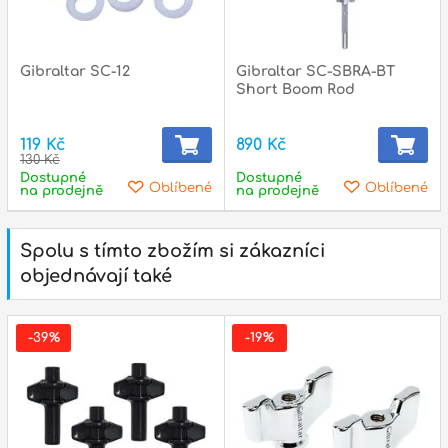
Gibraltar SC-12
Gibraltar SC-SBRA-BT
Short Boom Rod
119 Kč
890 Kč
130 Kč
Dostupné
Dostupné
Oblíbené
Oblíbené
na prodejně
na prodejně
Spolu s tímto zbožím si zákazníci
objednávají také
-39%
-19%