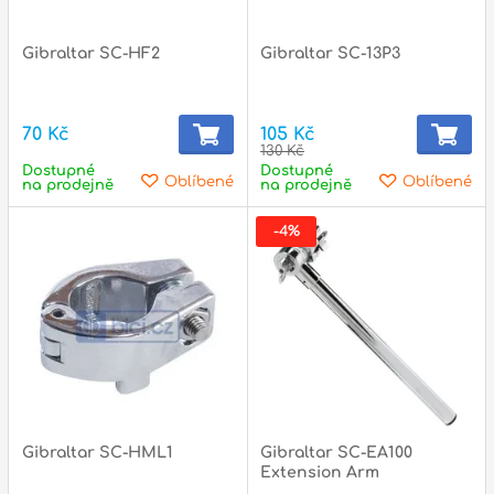
Gibraltar SC-HF2
Gibraltar SC-13P3
p
70 Kč
105 Kč
130 Kč
Dostupné
Dostupné
Oblíbené
Oblíbené
na prodejně
na prodejně
-4%
Gibraltar SC-HML1
Gibraltar SC-EA100
Extension Arm