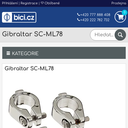
Přihlášení
|
Registrace
|
Oblíbené
Prodejna
0
+420 777 888 408
+420 222 782 732
Gibraltar SC-ML78
KATEGORIE
Bicí
Gibraltar SC-ML78
Klávesy
Kytary a strunné nástroje
Dechy
Příslušenství