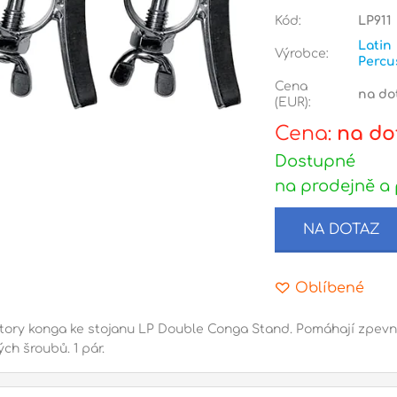
Kód:
LP911
Latin
Výrobce:
Percu
Cena
na do
(EUR):
Cena:
na do
Dostupné
na prodejně a 
NA DOTAZ
Oblíbené
tory konga ke stojanu LP Double Conga Stand. Pomáhají zpevnit
ých šroubů. 1 pár.