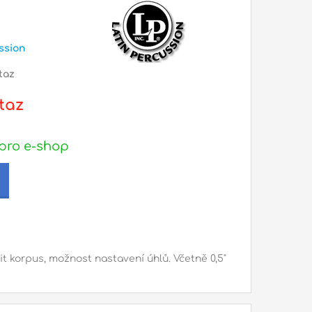
ssion
taz
taz
pro e-shop
 korpus, možnost nastavení úhlů. Včetně 0,5"