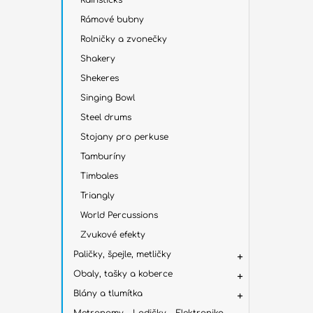
Rainsticks
Rámové bubny
Rolničky a zvonečky
Shakery
Shekeres
Singing Bowl
Steel drums
Stojany pro perkuse
Tamburíny
Timbales
Triangly
World Percussions
Zvukové efekty
Paličky, špejle, metličky
Obaly, tašky a koberce
Blány a tlumítka