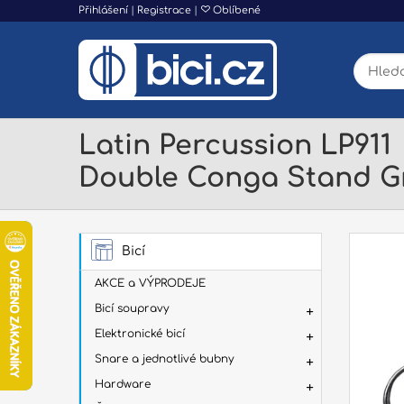
Přihlášení
|
Registrace
|
Oblíbené
Latin Percussion LP911
Double Conga Stand G
Bicí
AKCE a VÝPRODEJE
Bicí soupravy
Elektronické bicí
Snare a jednotlivé bubny
Hardware