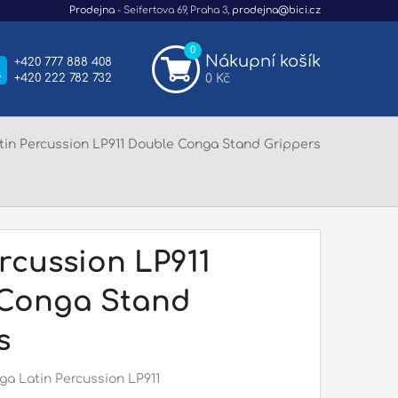
Prodejna
- Seifertova 69, Praha 3,
prodejna@bici.cz
0
Nákupní košík
+420 777 888 408
+420 222 782 732
0 Kč
tin Percussion LP911 Double Conga Stand Grippers
rcussion LP911
Conga Stand
s
ga Latin Percussion LP911