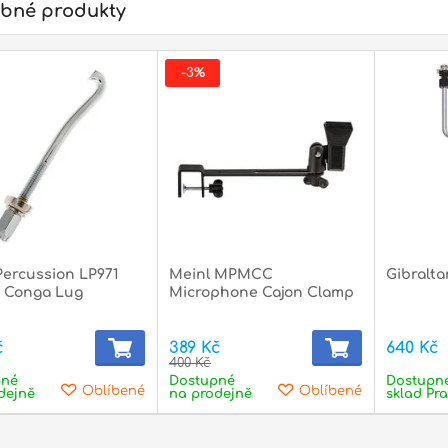
bné produkty
-3%
Percussion LP971
Meinl MPMCC
Gibralt
y Conga Lug
Microphone Cajon Clamp
č
389 Kč
640 Kč
400 Kč
pné
Dostupné
Dostupn
Oblíbené
Oblíbené
dejně
na prodejně
sklad Pr