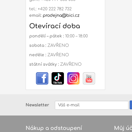
tel.: +420 222 782 732
email:
prodejna@bici.cz
Otevírací doba
pondělí – pátek :
10:00 – 18:00
sobota :
ZAVŘENO
neděle :
ZAVŘENO
státní svátky :
ZAVŘENO
Newsletter
Nákup a odstoupení
Můj úč