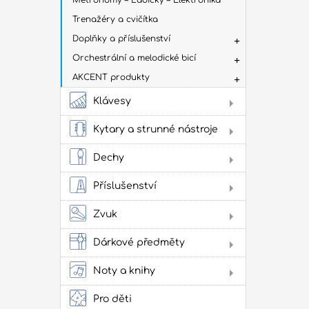
Metronomy – Ladičky – Elektronika
Trenažéry a cvičítka
Doplňky a příslušenství
Orchestrální a melodické bicí
AKCENT produkty
Klávesy
Dig
Kytary a strunné nástroje
Aku
kyt
Dechy
Flé
Klas
Příslušenství
kyta
Sto
Stru
Žes
Zvuk
přís
Jam
cvi
Dárkové předměty
Obl
Oba
Noty a knihy
Lad
Lit
Zes
kap
ako
Pro děti
pow