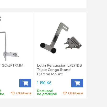
ar SC-JPTRMM
Latin Percussion LP291DB
Triple Conga Stand
Djembe Mount
1 190 Kč
é
Dostupné
Oblíbené
Oblíbené
aha
na prodejně