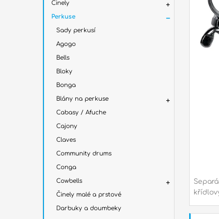
Činely
Perkuse
Sady perkusí
Agogo
Bells
Bloky
Bonga
Blány na perkuse
Cabasy / Afuche
Cajony
Claves
Community drums
Conga
Cowbells
Separá
křídlov
Činely malé a prstové
Darbuky a doumbeky