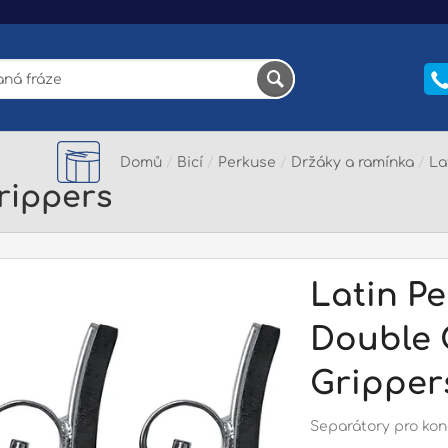
Domů
/
Bicí
/
Perkuse
/
Držáky a ramínka
/
La
rippers
Latin Pe
Double 
Gripper
Separátory pro kon