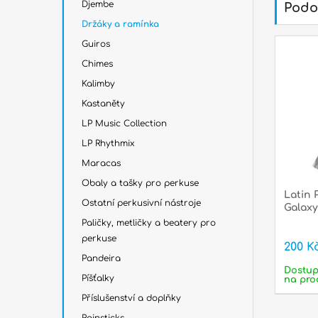
Djembe
Podo
Držáky a ramínka
Guiros
Chimes
Kalimby
Kastaněty
LP Music Collection
LP Rhythmix
Maracas
Obaly a tašky pro perkuse
Latin 
Ostatní perkusivní nástroje
Galax
Paličky, metličky a beatery pro
perkuse
200 K
Pandeira
Dostu
Píšťalky
na pro
Příslušenství a doplňky