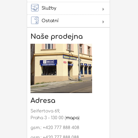
Služby
Lit
Pro
Ostatní
Dár
Not
Naše prodejna
Rep
mon
Adresa
Seifertova 69,
Praha 3 - 130 00 (
mapa
)
gsm.: +420 777 888 408
gsm.: +420 777 888 088