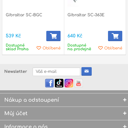
Gibraltar SC-BGC
Gibraltar SC-363E
539 Kč
640 Kč
Dostupné
Dostupné
Oblíbené
Oblíbené
sklad Praha
na prodejně
Newsletter
Nákup a odstoupení
Můj účet
Informace o nás