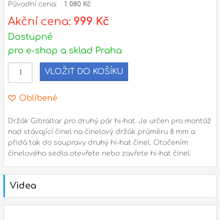
Původní cena:
1 080 Kč
l
Akční cena:
999 Kč
Adresa
Dostupné
n
Seifertova 69,
pro e-shop a sklad Praha
B
Praha 3 - 130 00 (
mapa
)
z
gsm.: +420 777 888 408
VLOŽIT DO KOŠÍKU
gsm.: +420 777 888 088
R
Oblíbené
tel.: +420 222 782 732
email:
prodejna@bici.cz
m
Držák Gibraltar pro druhý pár hi-hat. Je určen pro montáž
Otevírací doba
nad stávající činel na činelový držák průměru 8 mm a
pondělí – pátek :
10:00 – 18:00
přidá tak do soupravy druhý hi-hat činel. Otočením
činelového sedla otevřete nebo zavřete hi-hat činel.
sobota :
ZAVŘENO
neděle :
ZAVŘENO
Videa
státní svátky :
ZAVŘENO
N
p