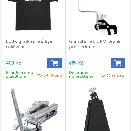
p
Ludwig triko s krátkým
Gibraltar SC-JPM Držák
rukávem
pro perkuse
400 Kč
889 Kč
Skladem a na
Dostupné
Oblíbené
Oblíbené
objednání
na prodejně