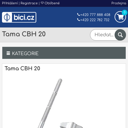
Přihlášení
|
Registrace
|
Oblíbené
Prodejna
0
+420 777 888 408
+420 222 782 732
Tama CBH 20
KATEGORIE
Bicí
Tama CBH 20
Klávesy
Kytary a strunné nástroje
Dechy
Příslušenství