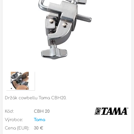
Zvuk
Dárkové předměty
A
Noty a knihy
Pro děti
Služby
Ostatní
P
Naše prodejna
D
p
p
Držák cowbellu Tama CBH20.
k
S
Kód:
CBH 20
s
d
Výrobce:
Tama
Cena (EUR):
30 €