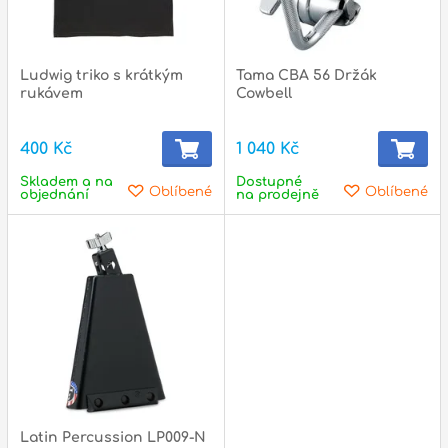
Ludwig triko s krátkým
Tama CBA 56 Držák
rukávem
Cowbell
400 Kč
1 040 Kč
Skladem a na
Dostupné
Oblíbené
Oblíbené
objednání
na prodejně
Latin Percussion LP009-N