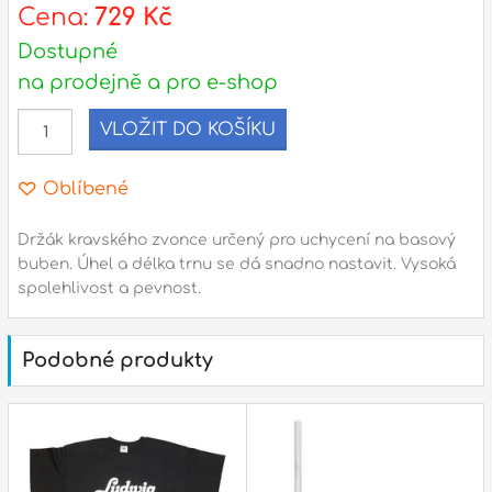
l
Cena:
729 Kč
Dostupné
Adresa
na prodejně a pro e-shop
n
Seifertova 69,
B
Praha 3 - 130 00 (
mapa
)
VLOŽIT DO KOŠÍKU
z
gsm.: +420 777 888 408
gsm.: +420 777 888 088
Oblíbené
R
tel.: +420 222 782 732
Držák kravského zvonce určený pro uchycení na basový
email:
prodejna@bici.cz
m
buben. Úhel a délka trnu se dá snadno nastavit. Vysoká
Otevírací doba
spolehlivost a pevnost.
pondělí – pátek :
10:00 – 18:00
sobota :
ZAVŘENO
Podobné produkty
neděle :
ZAVŘENO
státní svátky :
ZAVŘENO
N
p