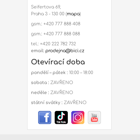
Seifertova 69,
Praha 3 - 130 00 (
mapa
)
gsm.: +420 777 888 408
gsm.: +420 777 888 088
tel.: +420 222 782 732
email:
prodejna@bici.cz
Otevírací doba
pondělí – pátek :
10:00 – 18:00
sobota :
ZAVŘENO
neděle :
ZAVŘENO
státní svátky :
ZAVŘENO