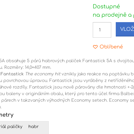
Dostupné
na prodejně a 
VLOŽ
Oblíbené
5A obsahuje 5 párů habrových paliček Fantastick 5A s dvojitou
u. Rozměry: 14,0×407 mm.
y
Fantastick
The economy hit
vznikly jako reakce na poptávku b
ou povrchovou úpravou. Fantastick jsou vyráběny z netříděnéh
áhové rozdíly. Fantastick jsou nově párovány dle hmotnosti +-2
ou baleny v originálním obalu, který pro tento účel firma Balb
i párech v takzvaných výhodných Economy setech. Economy set
.
metry
iál paličky
habr