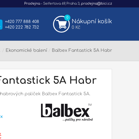
Prodejna
- Seifertova 69, Praha 3,
prodejna@bici.cz
0
Nákupní košík
+420 777 888 408
+420 222 782 732
0 Kč
/
Ekonomické balení
/
Balbex Fantastick 5A Habr
Fantastick 5A Habr
habrových paliček Balbex Fantastick 5A.
ex
č