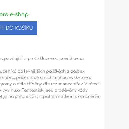
pro e-shop
IT DO KOŠÍKU
 zpevňující a protiskluzovou povrchovou
ubeníků po levnějších paličkách s balbex
o habru, přičemž se u nich mohou vyskytovat
gramy a dále tříděny dle rezonance dřev. V rámci
ex vyvinula. Fantastick jsou prodávány vždy
 je na přední části opatřen štítkem s označením