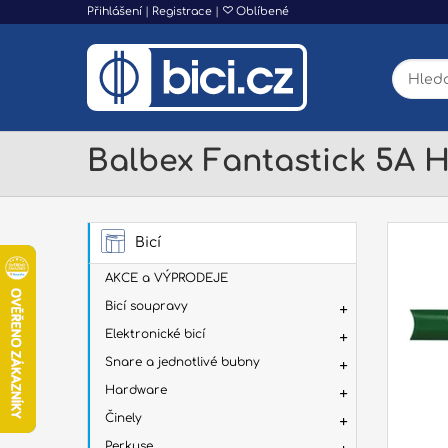
Přihlášení
|
Registrace
|
Oblíbené
Balbex Fantastick 5A 
Bicí
AKCE a VÝPRODEJE
Bicí soupravy
Elektronické bicí
Snare a jednotlivé bubny
Hardware
Činely
Perkuse