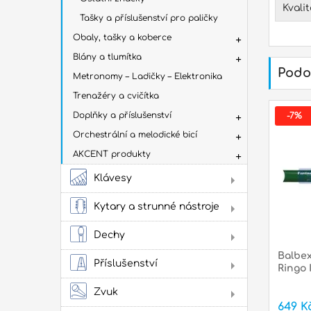
Kvali
Tašky a příslušenství pro paličky
Obaly, tašky a koberce
Blány a tlumítka
Podo
Metronomy – Ladičky – Elektronika
Trenažéry a cvičítka
Doplňky a příslušenství
-7%
Orchestrální a melodické bicí
AKCENT produkty
Klávesy
Dig
Kytary a strunné nástroje
Aku
kyt
Dechy
Flé
Klas
Balbex
Příslušenství
kyta
Ringo 
Sto
Stru
Žes
Zvuk
přís
Jam
649 K