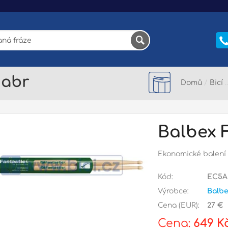
Habr
Domů
/
Bicí
Balbex 
Ekonomické balení 
Kód:
EC5A
Výrobce:
Balb
Cena (EUR):
27 €
Cena:
649 K