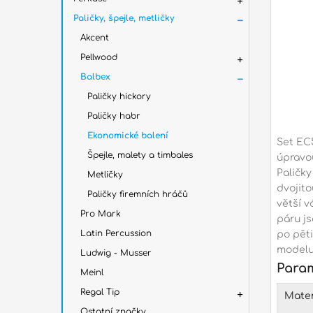
Paličky, špejle, metličky
Akcent
Pellwood
Balbex
Paličky hickory
Paličky habr
Ekonomické balení
Set EC
Špejle, malety a timbales
úpravo
Paličk
Metličky
dvojit
Paličky firemních hráčů
větší v
Pro Mark
páru js
Latin Percussion
po pět
modelu
Ludwig - Musser
Para
Meinl
Regal Tip
Mater
Ostatní značky