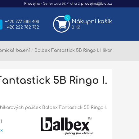
Prodejna
- Seifertova 69, Praha 3,
prodejna@bici.cz
0
Nákupní košík
+420 777 888 408
+420 222 782 732
0 Kč
omické balení
/
Balbex Fantastick 5B Ringo I. Hikor
antastick 5B Ringo I.
hikorových paliček Balbex Fantastick 5B Ringo I.
1
ex