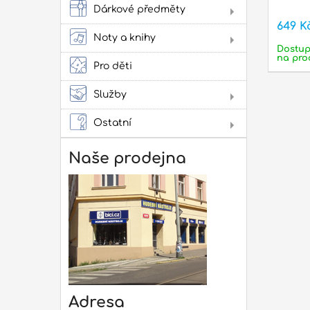
cvi
Dárkové předměty
Obl
649 K
Oba
Noty a knihy
Lad
Dostu
Lit
Zes
na pro
kap
ako
Pro děti
pow
Služby
Lit
Pro
Ostatní
Dár
Not
Naše prodejna
Rep
mon
Adresa