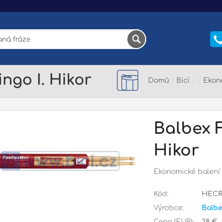
ngo I. Hikor
Domů
/
Bicí
/
Ekon
Balbex F
Hikor
Ekonomické balení 
Kód:
HECR
Výrobce:
Balb
Cena (EUR):
28 €