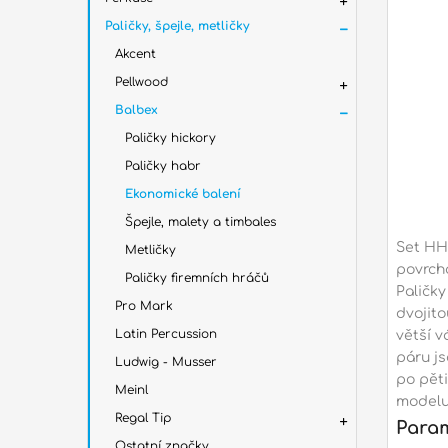
Paličky, špejle, metličky
Akcent
Pellwood
Balbex
Paličky hickory
Paličky habr
Ekonomické balení
Špejle, malety a timbales
Set HHE
Metličky
povrch
Paličky firemních hráčů
Paličk
Pro Mark
dvojit
Latin Percussion
větší v
páru js
Ludwig - Musser
po pět
Meinl
modelu
Regal Tip
Para
Ostatní značky