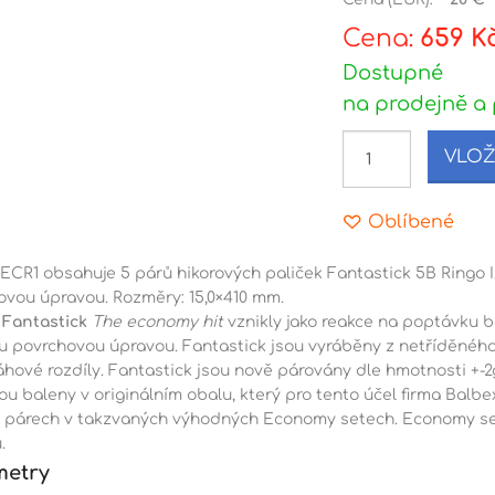
Cena:
659 K
Dostupné
na prodejně a 
VLOŽ
Oblíbené
CR1 obsahuje 5 párů hikorových paliček Fantastick 5B Ringo I.
ovou úpravou. Rozměry: 15,0×410 mm.
y
Fantastick
The economy hit
vznikly jako reakce na poptávku b
ou povrchovou úpravou. Fantastick jsou vyráběny z netříděného
áhové rozdíly. Fantastick jsou nově párovány dle hmotnosti +-2
ou baleny v originálním obalu, který pro tento účel firma Balb
i párech v takzvaných výhodných Economy setech. Economy set
.
metry