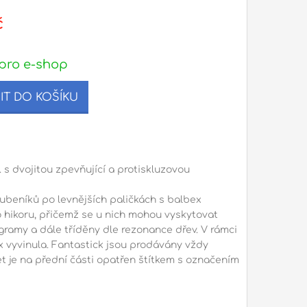
č
pro e-shop
IT DO KOŠÍKU
 s dvojitou zpevňující a protiskluzovou
ubeníků po levnějších paličkách s balbex
 hikoru, přičemž se u nich mohou vyskytovat
gramy a dále tříděny dle rezonance dřev. V rámci
ex vyvinula. Fantastick jsou prodávány vždy
 je na přední části opatřen štítkem s označením