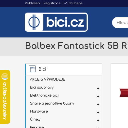
Přihlášení
|
Registrace
|
Oblíbené
Balbex Fantastick 5B Ri
Bicí
AKCE a VÝPRODEJE
Bicí soupravy
Elektronické bicí
Snare a jednotlivé bubny
Hardware
Činely
Perkuse