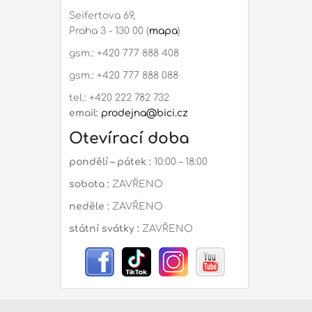
Seifertova 69,
Praha 3 - 130 00 (
mapa
)
gsm.: +420 777 888 408
gsm.: +420 777 888 088
tel.: +420 222 782 732
email:
prodejna@bici.cz
Otevírací doba
pondělí – pátek :
10:00 – 18:00
sobota :
ZAVŘENO
neděle :
ZAVŘENO
státní svátky :
ZAVŘENO