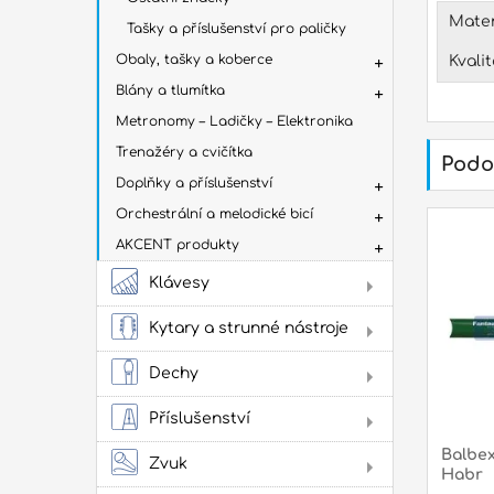
Mater
Tašky a příslušenství pro paličky
Obaly, tašky a koberce
Kvali
Blány a tlumítka
Metronomy – Ladičky – Elektronika
Trenažéry a cvičítka
Podo
Doplňky a příslušenství
Orchestrální a melodické bicí
AKCENT produkty
Klávesy
Dig
Kytary a strunné nástroje
Aku
kyt
Dechy
Flé
Klas
Příslušenství
kyta
Sto
Stru
Žes
Balbex
Zvuk
Habr
přís
Jam