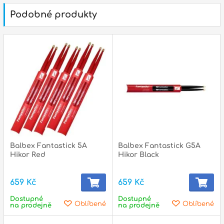
p
Podobné produkty
p
Balbex Fantastick 5A
Balbex Fantastick G5A
Hikor Red
Hikor Black
659 Kč
659 Kč
Dostupné
Dostupné
Oblíbené
Oblíbené
na prodejně
na prodejně