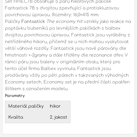
Set HHEC7B obsahuje 5 párů hikorových paliček
Fantastick 7B s dvojitou zpevňující a protiskluzovou
l
povrchovou úpravou. Rozměry: 16,0×415 mm.
Paličky
Fantastick
The economy hit
vznikly jako reakce na
Adresa
poptávku bubeníků po levnějších paličkách s balbex
dvojitou povrchovou úpravou. Fantastick jsou vyráběny z
n
Seifertova 69,
netříděného hikoru, přičemž se u nich mohou vyskytovat
B
Praha 3 - 130 00 (
mapa
)
větší váhové rozdíly. Fantastick jsou nově párovány dle
z
gsm.: +420 777 888 408
hmotnosti +-2gramy a dále tříděny dle rezonance dřev. V
rámci páru jsou baleny v originálním obalu, který pro
gsm.: +420 777 888 088
tento účel firma Balbex vyvinula. Fantastick jsou
R
tel.: +420 222 782 732
prodávány vždy po pěti párech v takzvaných výhodných
email:
prodejna@bici.cz
Economy setech. Economy set je na přední části opatřen
m
Otevírací doba
štítkem s označením modelu.
Parametry
pondělí – pátek :
10:00 – 18:00
Materiál paličky
hikor
sobota :
ZAVŘENO
Kvalita
2. jakost
neděle :
ZAVŘENO
státní svátky :
ZAVŘENO
N