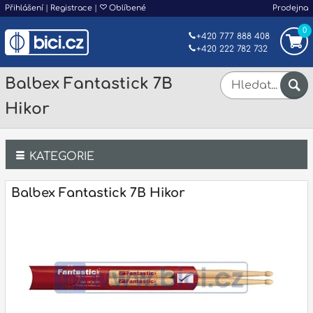
Přihlášení
|
Registrace
|
Oblíbené
Prodejna
0
+420 777 888 408
+420 222 782 732
Balbex Fantastick 7B
Hikor
KATEGORIE
Bicí
Balbex Fantastick 7B Hikor
Klávesy
Kytary a strunné nástroje
Dechy