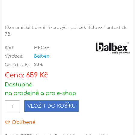
Příslušenství
Zvuk
Ekonomické balení hikorových paliček Balbex Fantastick
Dárkové předměty
7B.
A
Noty a knihy
Kód:
HEC7B
Výrobce:
Balbex
Pro děti
Cena (EUR):
28 €
Služby
Cena:
659 Kč
Dostupné
Ostatní
na prodejně a pro e-shop
P
Naše prodejna
D
VLOŽIT DO KOŠÍKU
p
p
k
Oblíbené
S
s
d