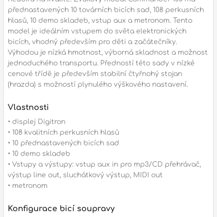
p
přednastavených 10 továrních bicích sad, 108 perkusních
hlasů, 10 demo skladeb, vstup aux a metronom. Tento
model je ideálním vstupem do světa elektronických
bicích, vhodný především pro děti a začátečníky.
Výhodou je nízká hmotnost, výborná skladnost a možnost
p
jednoduchého transportu. Předností této sady v nízké
cenové třídě je především stabilní čtyřnohý stojan
(hrazda) s možností plynulého výškového nastavení.
Vlastnosti
• displej Digitron
• 108 kvalitních perkusních hlasů
• 10 přednastavených bicích sad
• 10 demo skladeb
• Vstupy a výstupy: vstup aux in pro mp3/CD přehrávač,
výstup line out, sluchátkový výstup, MIDI out
• metronom
Konfigurace bicí soupravy