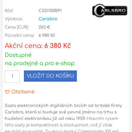
Kód:
CSD100BP1
l
Výrobce:
Carlsbro
Adresa
Cena (EUR):
263 €
n
Seifertova 69,
Původní cena:
6 980 Kč
B
Praha 3 - 130 00 (
mapa
)
Akční cena:
6 380 Kč
z
gsm.: +420 777 888 408
Dostupné
gsm.: +420 777 888 088
na prodejně a pro e-shop
R
tel.: +420 222 782 732
VLOŽIT DO KOŠÍKU
email:
prodejna@bici.cz
m
Otevírací doba
Oblíbené
pondělí – pátek :
10:00 – 18:00
sobota :
ZAVŘENO
Sada elektronických digitálních bicích od britské firmy
Carlsbro, která si buduje své pevné jméno na trhu s
neděle :
ZAVŘENO
hudební elektronikou již od roku 1959.
Hlavním rysem
státní svátky :
ZAVŘENO
této sady je kompaktnost a dostupnost, což jí však
N
neubírá na kvalitě. Zvukový modul Commander 100 má