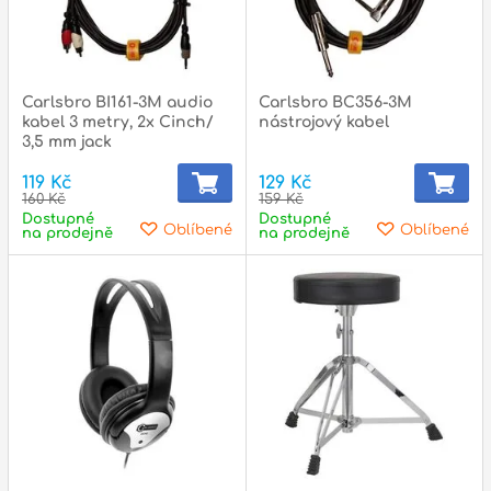
Carlsbro BI161-3M audio
Carlsbro BC356-3M
kabel 3 metry, 2x Cinch/
nástrojový kabel
3,5 mm jack
119 Kč
129 Kč
160 Kč
159 Kč
Dostupné
Dostupné
Oblíbené
Oblíbené
na prodejně
na prodejně