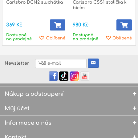
Carlsbro DCN2 sluchátka
Carlsbro CSS1 stolička k
bicím
369 Kč
980 Kč
Dostupné
Dostupné
Oblíbené
Oblíbené
na prodejně
na prodejně
Newsletter
Nákup a odstoupení
Můj účet
Informace o nás
Kontakt