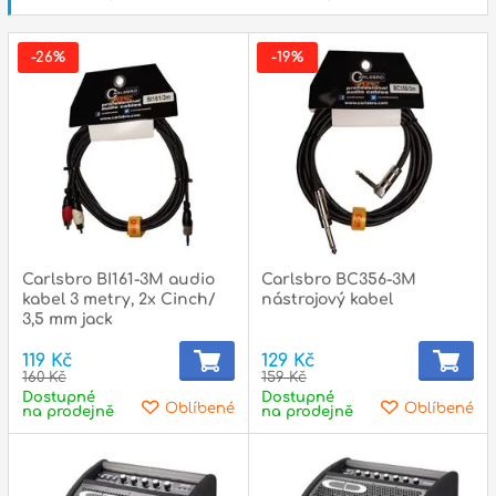
-26%
-19%
Carlsbro BI161-3M audio
Carlsbro BC356-3M
kabel 3 metry, 2x Cinch/
nástrojový kabel
3,5 mm jack
119 Kč
129 Kč
160 Kč
159 Kč
Dostupné
Dostupné
Oblíbené
Oblíbené
na prodejně
na prodejně