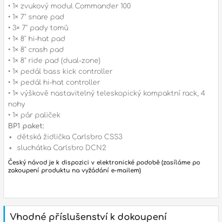
• 1× zvukový modul Commander 100
• 1× 7" snare pad
• 3× 7" pady tomů
• 1× 8" hi-hat pad
• 1× 8" crash pad
• 1× 8" ride pad (dual-zone)
• 1× pedál bass kick controller
• 1× pedál hi-hat controller
• 1× výškově nastavitelný teleskopický kompaktní rack, 4
nohy
• 1× pár paliček
BP1 paket:
dětská židlička Carlsbro CSS3
sluchátka Carlsbro DCN2
Český návod je k dispozici v elektronické podobě (zasíláme po
zakoupení produktu na vyžádání e-mailem)
Vhodné příslušenství k dokoupení