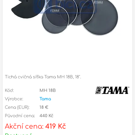
Zvuk
Dárkové předměty
A
Noty a knihy
Pro děti
Služby
Ostatní
Tichá cvičná síťka Tama MH 18B, 18".
P
Naše prodejna
Kód:
MH 18B
D
p
p
Výrobce:
Tama
k
Cena (EUR):
18 €
S
s
Původní cena:
440 Kč
d
Akční cena:
419 Kč