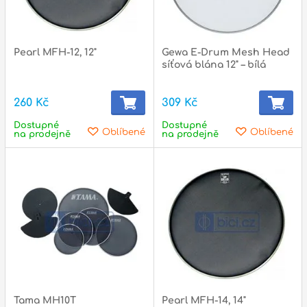
p
Pearl MFH-12, 12"
Gewa E-Drum Mesh Head
síťová blána 12" – bílá
260 Kč
309 Kč
Dostupné
Dostupné
Oblíbené
Oblíbené
na prodejně
na prodejně
Tama MH10T
Pearl MFH-14, 14"