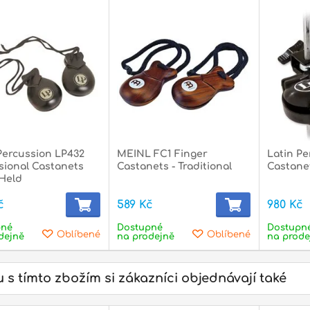
Percussion LP432
MEINL FC1 Finger
Latin Pe
sional Castanets
Castanets - Traditional
Castane
Held
č
589 Kč
980 Kč
pné
Dostupné
Dostupn
Oblíbené
Oblíbené
dejně
na prodejně
na prode
 s tímto zbožím si zákazníci objednávají také