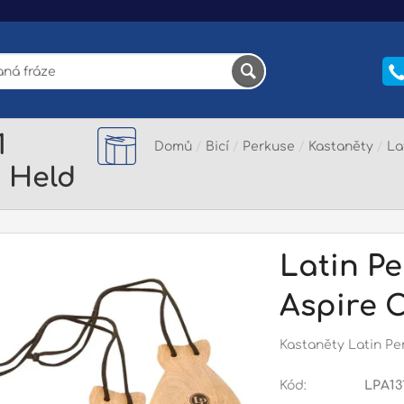
1
Domů
/
Bicí
/
Perkuse
/
Kastaněty
/
La
 Held
Latin Pe
Aspire 
Kastaněty Latin Pe
Kód:
LPA13