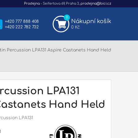
Prodejna
- Seifertova 69, Praha 3,
prodejna@bici.cz
0
Nákupní košík
+420 777 888 408
+420 222 782 732
0 Kč
tin Percussion LPA131 Aspire Castanets Hand Held
rcussion LPA131
Castanets Hand Held
rcussion LPA131
1