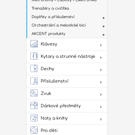
Metronomy – Ladičky – Elektronika
Trenažéry a cvičítka
Doplňky a příslušenství
Orchestrální a melodické bicí
AKCENT produkty
Klávesy
Dig
Kytary a strunné nástroje
Aku
kyt
Dechy
Flé
Klas
Příslušenství
kyta
Sto
Stru
Žes
Zvuk
přís
Jam
cvi
Dárkové předměty
Obl
Oba
Noty a knihy
Lad
Lit
Zes
kap
ako
Pro děti
pow