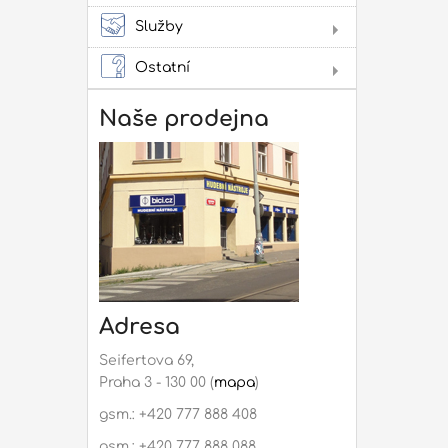
Služby
Lit
Pro
Ostatní
Dár
Not
Naše prodejna
Rep
mon
Adresa
Seifertova 69,
Praha 3 - 130 00 (
mapa
)
gsm.: +420 777 888 408
gsm.: +420 777 888 088