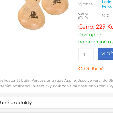
Latin
Výrobce:
Percu
Cena
10 €
(EUR):
Cena:
229 K
Dostupné
na prodejně a 
VLOŽ
Oblíbené
y kastanět Latin Percussion z řady Aspire. Jsou ve verzi do dl
kterým poskytnou autentický zvuk za velmi dostupnou cenu. Vy
bné produkty