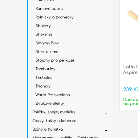
Rainsticks
Rámové bubny
Rolničky a zvonečky
Shakery
Shekeres
Singing Bowl
Steel drums
Stojany pro perkuse
Latin 
Tamburíny
Aspire
Timbales
Triangly
239 K
World Percussions
Dostu
Zvukové efekty
na pro
Paličky, špejle, metličky
Obaly, tašky a koberce
Blány a tlumítka