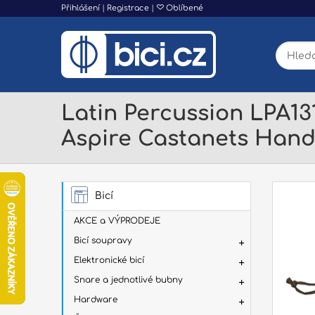
Přihlášení
|
Registrace
|
Oblíbené
Latin Percussion LPA13
Aspire Castanets Hand
Bicí
AKCE a VÝPRODEJE
Bicí soupravy
Elektronické bicí
Snare a jednotlivé bubny
Hardware