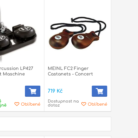
rcussion LP427
MEINL FC2 Finger
t Maschine
Castanets - Concert
719 Kč
é
Dostupnost na
Oblíbené
Oblíbené
jně
dotaz