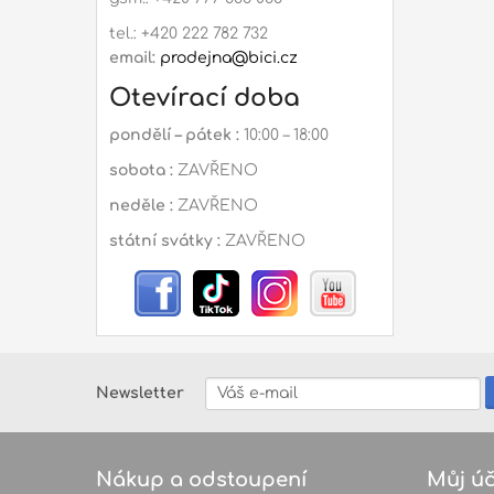
tel.: +420 222 782 732
email:
prodejna@bici.cz
Otevírací doba
pondělí – pátek :
10:00 – 18:00
sobota :
ZAVŘENO
neděle :
ZAVŘENO
státní svátky :
ZAVŘENO
Newsletter
Nákup a odstoupení
Můj úč