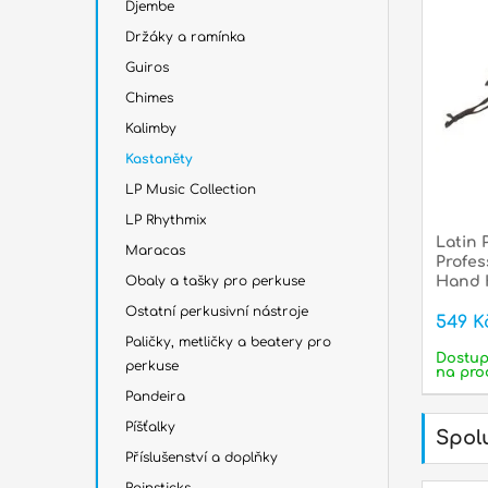
Djembe
Držáky a ramínka
Guiros
Chimes
Kalimby
Kastaněty
LP Music Collection
LP Rhythmix
Latin 
Maracas
Profes
Obaly a tašky pro perkuse
Hand 
Ostatní perkusivní nástroje
549 K
Paličky, metličky a beatery pro
Dostu
perkuse
na pro
Pandeira
Píšťalky
Spolu
Příslušenství a doplňky