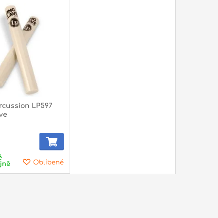
rcussion LP597
ve
é
Oblíbené
jně