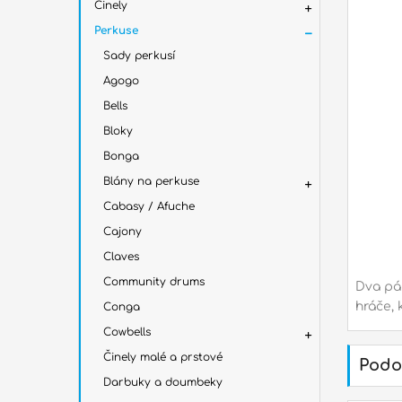
Činely
Perkuse
Sady perkusí
Agogo
Bells
Bloky
Bonga
Blány na perkuse
Cabasy / Afuche
Cajony
Claves
Community drums
Dva pár
hráče, 
Conga
Cowbells
Činely malé a prstové
Podo
Darbuky a doumbeky