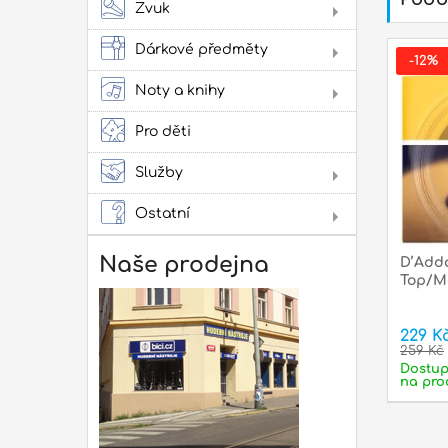
Zvuk
Jam
cvi
Dárkové předměty
-12%
Obl
Noty a knihy
Lad
Lit
Zes
kap
ako
Pro děti
pow
Služby
Lit
Pro
Ostatní
Dár
Not
Naše prodejna
D’Adda
Top/M
Rep
mon
229 K
259 Kč
Dostu
na pro