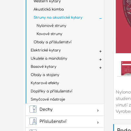
Western kytary
Har
Akustická komba
Hard
na h
Struny na akustické kytary
Nylonové struny
Kovové struny
Oba
Obaly a příslušenství
kob
Elektrické kytary
Tašk
Tašk
Ukulele a mandoliny
Tašky
Basové kytary
obal
Tašk
Obaly a stojany
další
Kytarové efekty
Dop
Doplňky a příslušenství
Nylonov
pří
student
Smyčcové nástroje
Ludw
vinutí 
Mein
Dechy
Vyroben
Flé
Příslušenství
Sto
Podo
Žes