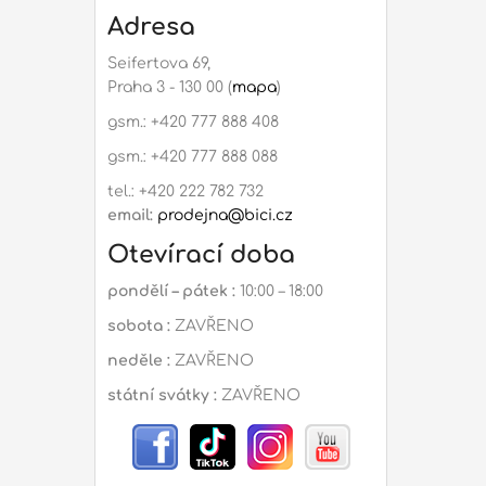
Adresa
Seifertova 69,
Praha 3 - 130 00 (
mapa
)
gsm.: +420 777 888 408
gsm.: +420 777 888 088
tel.: +420 222 782 732
email:
prodejna@bici.cz
Otevírací doba
pondělí – pátek :
10:00 – 18:00
sobota :
ZAVŘENO
neděle :
ZAVŘENO
státní svátky :
ZAVŘENO