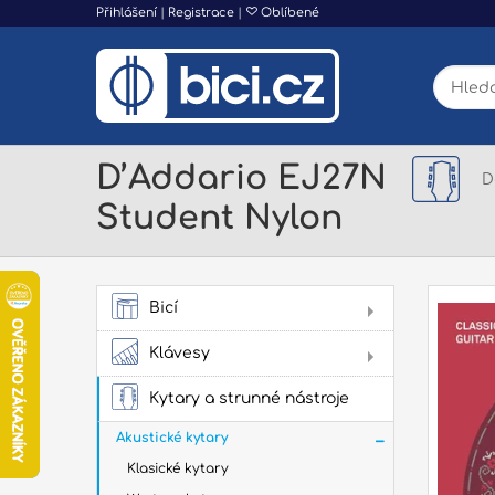
Přihlášení
|
Registrace
|
Oblíbené
D’Addario EJ27N
D
Student Nylon
Bicí
AK
Klávesy
Dig
Kytary a strunné nástroje
Akustické kytary
Klasické kytary