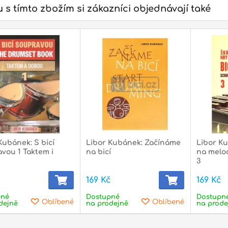
 s tímto zbožím si zákazníci objednávají také
Kubánek: S bicí
Libor Kubánek: Začínáme
Libor Ku
vou 1 Taktem i
na bicí
na melod
3
č
169 Kč
169 Kč
pné
Dostupné
Dostupn
Oblíbené
Oblíbené
dejně
na prodejně
na prode