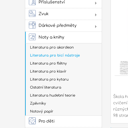
Příslušenství
kyta
Har
Sto
Stru
Žes
Zvuk
Hard
přís
na h
Jam
cvi
Dárkové předměty
Obl
Oba
Noty a knihy
Oba
Lad
Zes
kob
kap
Literatura pro akordeon
pow
Tašk
Literatura pro bicí nástroje
Tašk
Literatura pro flétny
Tašky
obal
Literatura pro klavír
Tašk
další
Literatura pro kytaru
Ostatní literatura
Dop
Rep
pří
Literatura hudební teorie
Škola h
mon
cvičen
Zpěvníky
Ludw
Mein
různých
Notový papír
98 stra
Pro děti