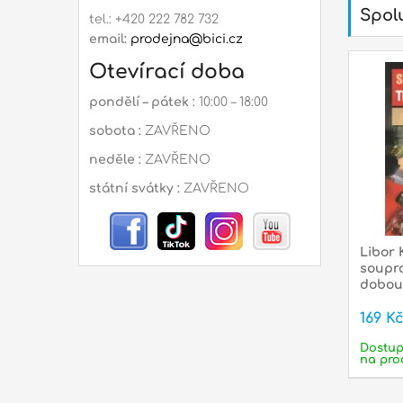
Spolu
tel.: +420 222 782 732
email:
prodejna@bici.cz
Otevírací doba
pondělí – pátek :
10:00 – 18:00
sobota :
ZAVŘENO
neděle :
ZAVŘENO
státní svátky :
ZAVŘENO
Libor 
soupra
dobou
169 K
Dostu
na pro