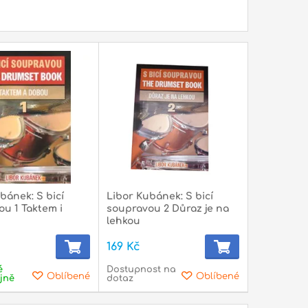
ice a šátky
Bazarové zboží
bánek: S bicí
Libor Kubánek: S bicí
u 1 Taktem i
soupravou 2 Důraz je na
lehkou
169 Kč
é
Dostupnost na
Oblíbené
Oblíbené
jně
dotaz