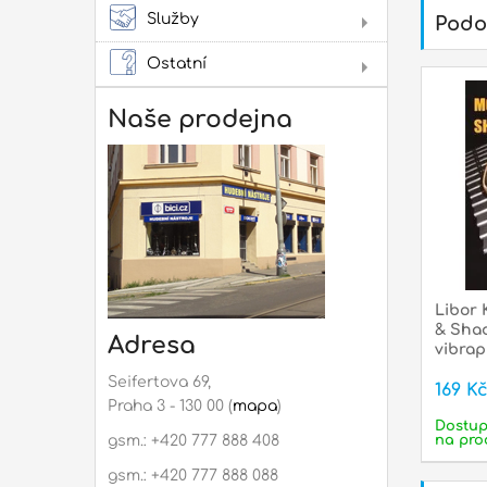
Služby
Podo
Pro
Ostatní
Dár
Naše prodejna
Libor 
& Shad
Adresa
vibra
clarin
Seifertova 69,
169 K
Praha 3 - 130 00 (
mapa
)
Dostu
na pro
gsm.: +420 777 888 408
gsm.: +420 777 888 088