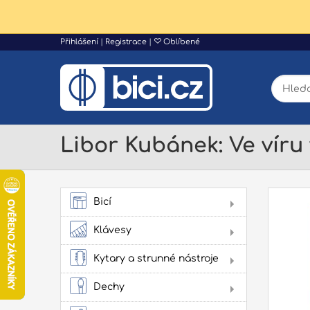
Přihlášení
|
Registrace
|
Oblíbené
Libor Kubánek: Ve víru 
Bicí
AK
Klávesy
Dig
Kytary a strunné nástroje
Aku
kyt
Dechy
Flé
Klas