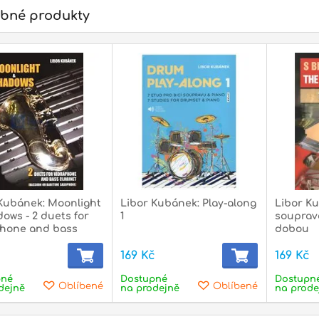
bné produkty
nájem nástrojů
kové poukazy
Trička a oblečení
Čep
Kubánek: Moonlight
Libor Kubánek: Play-along
Libor Ku
ows - 2 duets for
1
soupravo
phone and bass
dobou
et
č
169 Kč
169 Kč
pné
Dostupné
Dostupn
Oblíbené
Oblíbené
dejně
na prodejně
na prode