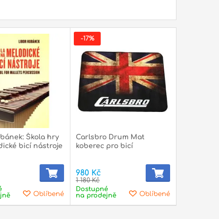
-17%
bánek: Škola hry
Carlsbro Drum Mat
ické bicí nástroje
koberec pro bicí
980 Kč
1 180 Kč
é
Dostupné
Oblíbené
Oblíbené
jně
na prodejně