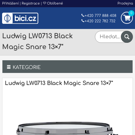
Přihlášení
|
Registrace
|
Oblíbené
Prodejna
0
+420 777 888 408
+420 222 782 732
Ludwig LW0713 Black
Magic Snare 13×7"
KATEGORIE
Bicí
Ludwig LW0713 Black Magic Snare 13×7"
Klávesy
Kytary a strunné nástroje
Dechy