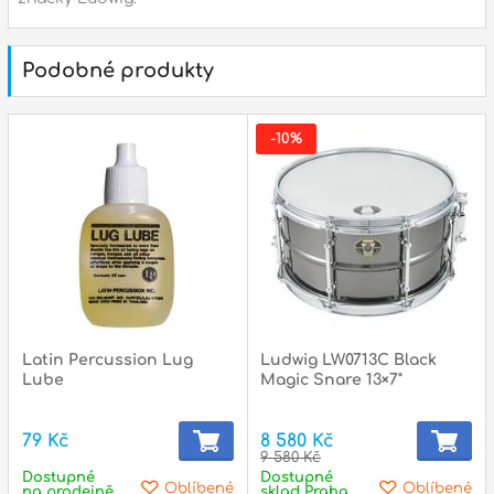
p
Podobné produkty
p
-10%
Latin Percussion Lug
Ludwig LW0713C Black
Lube
Magic Snare 13×7"
79 Kč
8 580 Kč
9 580 Kč
Dostupné
Dostupné
Oblíbené
Oblíbené
na prodejně
sklad Praha