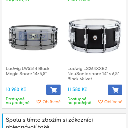
Ludwig LW5514 Black
Ludwig LS264XXB2
Magic Snare 14×5,5"
NeuSonic snare 14" × 6,5"
Black Velvet
10 980 Kč
11 580 Kč
Dostupné
Dostupné
Oblíbené
Oblíbené
na prodejně
na prodejně
Spolu s tímto zbožím si zákazníci
objednávají také