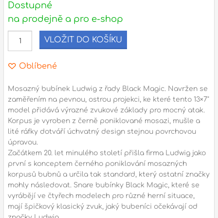
Dostupné
na prodejně a pro e-shop
l
VLOŽIT DO KOŠÍKU
Adresa
n
Seifertova 69,
Oblíbené
B
Praha 3 - 130 00 (
mapa
)
z
gsm.: +420 777 888 408
Mosazný bubínek Ludwig z řady Black Magic. Navržen se
zaměřením na pevnou, ostrou projekci, ke které tento 13×7"
gsm.: +420 777 888 088
model přidává výrazné zvukové základy pro mocný atak.
R
tel.: +420 222 782 732
Korpus je vyroben z černě poniklované mosazi, mušle a
email:
prodejna@bici.cz
lité ráfky dotváří úchvatný design stejnou povrchovou
m
Otevírací doba
úpravou.
Začátkem 20. let minulého století přišla firma Ludwig jako
pondělí – pátek :
10:00 – 18:00
první s konceptem černého poniklování mosazných
sobota :
ZAVŘENO
korpusů bubnů a určila tak standard, který ostatní značky
mohly následovat. Snare bubínky Black Magic, které se
neděle :
ZAVŘENO
vyrábějí ve čtyřech modelech pro různé herní situace,
státní svátky :
ZAVŘENO
mají špičkový klasický zvuk, jaký bubeníci očekávají od
N
značky Ludwig.