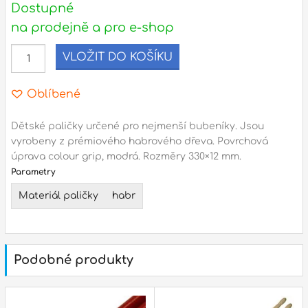
Dostupné
na prodejně a pro e-shop
l
VLOŽIT DO KOŠÍKU
Adresa
n
Seifertova 69,
Oblíbené
B
Praha 3 - 130 00 (
mapa
)
z
gsm.: +420 777 888 408
Dětské paličky určené pro nejmenší bubeníky. Jsou
vyrobeny z prémiového habrového dřeva. Povrchová
gsm.: +420 777 888 088
úprava colour grip, modrá. Rozměry 330×
12 mm.
R
tel.: +420 222 782 732
Parametry
email:
prodejna@bici.cz
m
Materiál paličky
habr
Otevírací doba
pondělí – pátek :
10:00 – 18:00
sobota :
ZAVŘENO
Podobné produkty
neděle :
ZAVŘENO
státní svátky :
ZAVŘENO
N