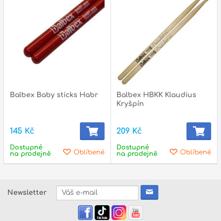
p
p
Balbex Baby sticks Habr
Balbex HBKK Klaudius
Kryšpín
145 Kč
209 Kč
Dostupné
Dostupné
Oblíbené
Oblíbené
na prodejně
na prodejně
Newsletter