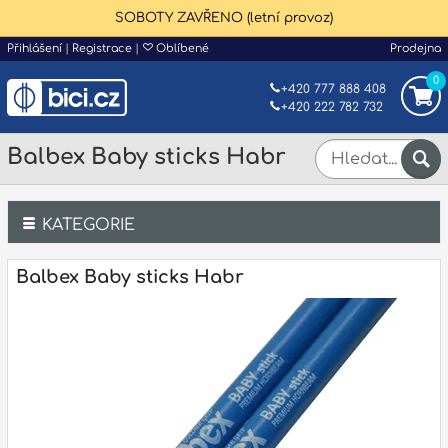
SOBOTY ZAVŘENO (letní provoz)
Přihlášení
|
Registrace
|
Oblíbené
Prodejna
0
+420 777 888 408
+420 222 782 732
Balbex Baby sticks Habr
KATEGORIE
Bicí
Balbex Baby sticks Habr
Klávesy
Kytary a strunné nástroje
Dechy