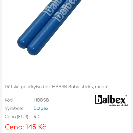
Příslušenství
Zvuk
Dárkové předměty
A
Noty a knihy
Pro děti
Služby
Ostatní
Dětské paličkyBalbex HBBSB Baby sticks, modré.
P
Naše prodejna
Kód:
HBBSB
D
p
p
Výrobce:
Balbex
k
Cena (EUR):
6 €
S
s
Cena:
145 Kč
d