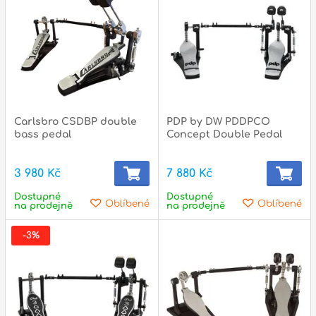
p
p
Carlsbro CSDBP double
PDP by DW PDDPCO
bass pedal
Concept Double Pedal
3 980 Kč
7 880 Kč
Dostupné
Dostupné
Oblíbené
Oblíbené
na prodejně
na prodejně
-3%