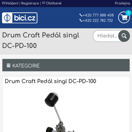
Přihlášení
|
Registrace
|
Oblíbené
Prodejna
0
+420 777 888 408
+420 222 782 732
Drum Craft Pedál singl
DC-PD-100
KATEGORIE
Bicí
Drum Craft Pedál singl DC-PD-100
Klávesy
Kytary a strunné nástroje
Dechy