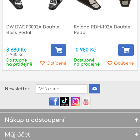
DW DWCP3002A Double
Roland RDH-102A Double
Bass Pedal
Pedal
8 680 Kč
10 980 Kč
8 980 Kč
Dostupné
Dostupné
Oblíbené
Oblíbené
na prodejně
na prodejně
Newsletter
Nákup a odstoupení
Můj účet