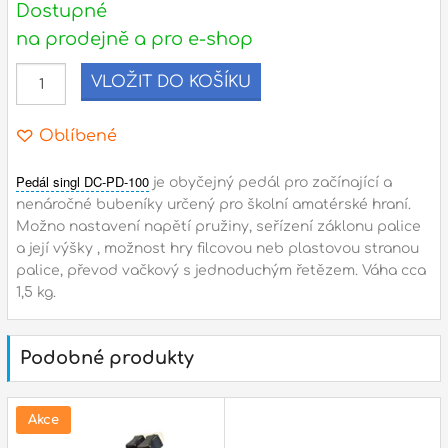
Dostupné
na prodejně a pro e-shop
l
VLOŽIT DO KOŠÍKU
Adresa
n
Seifertova 69,
Oblíbené
B
Praha 3 - 130 00 (
mapa
)
z
gsm.: +420 777 888 408
Pedál singl DC-PD-100
je obyčejný pedál pro začínající a
nenáročné bubeníky určený pro školní amatérské hraní.
gsm.: +420 777 888 088
Možno nastavení napětí pružiny, seřízení záklonu palice
R
tel.: +420 222 782 732
a její výšky , možnost hry filcovou neb plastovou stranou
email:
prodejna@bici.cz
palice, převod vačkový s jednoduchým řetězem. Váha cca
m
Otevírací doba
1,5 kg.
pondělí – pátek :
10:00 – 18:00
sobota :
ZAVŘENO
Podobné produkty
neděle :
ZAVŘENO
státní svátky :
ZAVŘENO
Akce
N