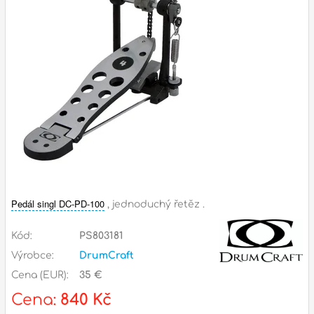
Příslušenství
Zvuk
Dárkové předměty
A
Noty a knihy
Pro děti
Služby
Ostatní
Pedál singl DC-PD-100
, jednoduchý řetěz .
P
Naše prodejna
Kód:
PS803181
D
p
p
Výrobce:
DrumCraft
k
Cena (EUR):
35 €
S
s
Cena:
840 Kč
d