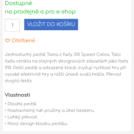
Dostupné
na prodejně a pro e-shop
l
VLOŽIT DO KOŠÍKU
Adresa
n
Seifertova 69,
Oblíbené
B
Praha 3 - 130 00 (
mapa
)
z
gsm.: +420 777 888 408
Jednoduchý pedál Tama z řady 310 Speed Cobra. Tato
řada vznikla na stejných designových zásadách jako řada
gsm.: +420 777 888 088
910. Delší pedál a odsazený kloub zvyšují rychlost hry při
R
tel.: +420 222 782 732
vysoké efektivitě hry a nižší únavě svalů hráče. Převod
email:
prodejna@bici.cz
dvojitý řetěz.
m
Otevírací doba
Vlastnosti
pondělí – pátek :
10:00 – 18:00
• Dlouhý pedál.
sobota :
ZAVŘENO
• Nastavitelný tah pružiny a úhel beateru.
neděle :
ZAVŘENO
• Lehký převod.
• Nový design kloubu pedálu.
státní svátky :
ZAVŘENO
N