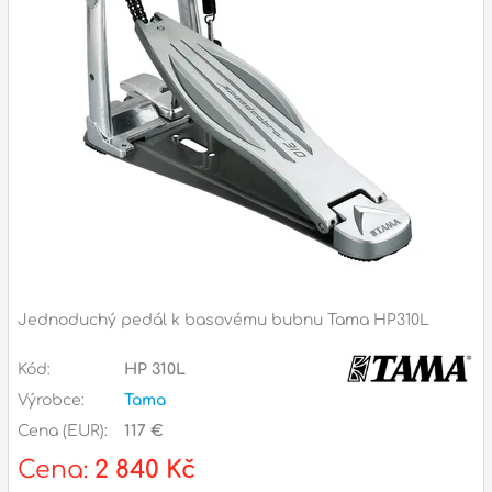
Příslušenství
Zvuk
Dárkové předměty
A
Noty a knihy
Pro děti
Služby
Ostatní
Jednoduchý pedál k basovému bubnu Tama HP310L
P
Naše prodejna
Kód:
HP 310L
D
p
p
Výrobce:
Tama
k
Cena (EUR):
117 €
S
s
Cena:
2 840 Kč
d