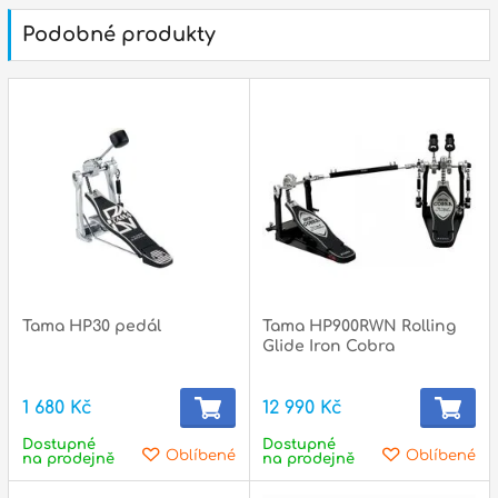
p
Podobné produkty
p
Tama HP30 pedál
Tama HP900RWN Rolling
Glide Iron Cobra
1 680 Kč
12 990 Kč
Dostupné
Dostupné
Oblíbené
Oblíbené
na prodejně
na prodejně