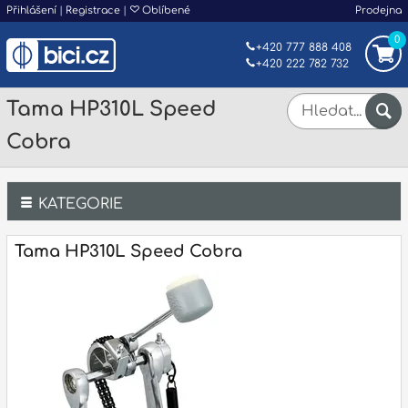
Přihlášení
|
Registrace
|
Oblíbené
Prodejna
0
+420 777 888 408
+420 222 782 732
Tama HP310L Speed
Cobra
KATEGORIE
Bicí
Tama HP310L Speed Cobra
Klávesy
Kytary a strunné nástroje
Dechy