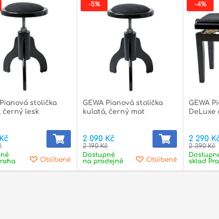
-5%
-4%
ianová stolička
GEWA Pianová stolička
GEWA Pi
, černý lesk
kulatá, černý mat
DeLuxe 
 Kč
2 090 Kč
2 290 K
č
2 190 Kč
2 390 Kč
pné
Dostupné
Dostupn
Oblíbené
Oblíbené
Praha
na prodejně
sklad Pr