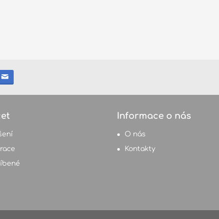
et
Informace o nás
šení
O nás
trace
Kontakty
íbené