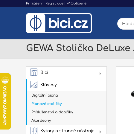
Přihlášení
|
Registrace
|
Oblíbené
GEWA Stolička DeLuxe A
Bicí
AK
Klávesy
Digitální piana
Pianové stoličky
Příslušenství a doplňky
Akordeony
Har
Kytary a strunné nástroje
Hard