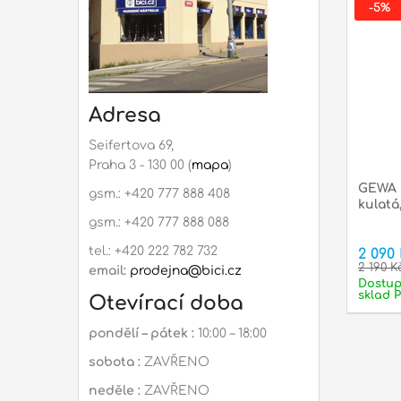
-5%
Adresa
Seifertova 69,
Praha 3 - 130 00 (
mapa
)
GEWA P
gsm.: +420 777 888 408
kulatá
gsm.: +420 777 888 088
tel.: +420 222 782 732
2 090
2 190 K
email:
prodejna@bici.cz
Dostu
sklad 
Otevírací doba
pondělí – pátek :
10:00 – 18:00
sobota :
ZAVŘENO
neděle :
ZAVŘENO