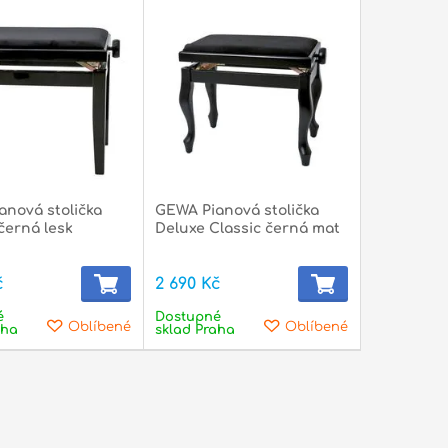
anová stolička
GEWA Pianová stolička
černá lesk
Deluxe Classic černá mat
č
2 690 Kč
é
Dostupné
Oblíbené
Oblíbené
aha
sklad Praha