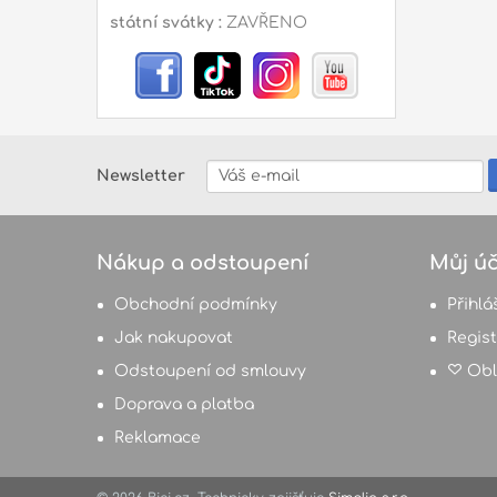
státní svátky :
ZAVŘENO
Newsletter
Nákup a odstoupení
Můj úč
Obchodní podmínky
Přihlá
Jak nakupovat
Regis
Odstoupení od smlouvy
Obl
Doprava a platba
Reklamace