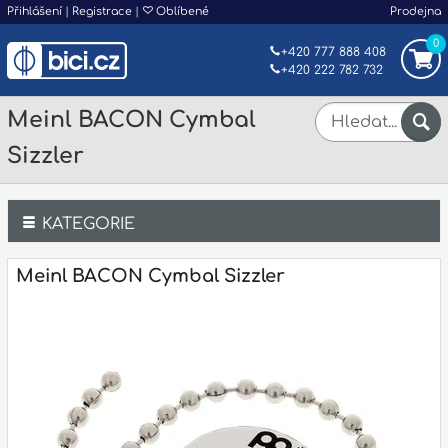
Přihlášení
|
Registrace
|
Oblíbené
Prodejna
0
+420 777 888 408
+420 222 782 732
Meinl BACON Cymbal
Sizzler
KATEGORIE
Bicí
Meinl BACON Cymbal Sizzler
Klávesy
Kytary a strunné nástroje
Dechy