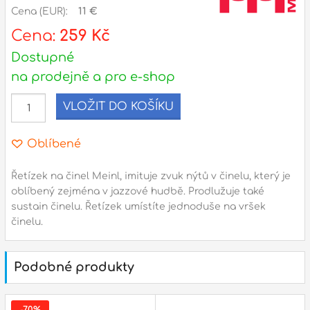
Cena (EUR):
11 €
l
Cena:
259 Kč
Dostupné
Adresa
na prodejně a pro e-shop
n
Seifertova 69,
B
Praha 3 - 130 00 (
mapa
)
VLOŽIT DO KOŠÍKU
z
gsm.: +420 777 888 408
gsm.: +420 777 888 088
Oblíbené
R
tel.: +420 222 782 732
Řetízek na činel Meinl, imituje zvuk nýtů v činelu, který je
email:
prodejna@bici.cz
m
oblíbený zejména v jazzové hudbě. Prodlužuje také
Otevírací doba
sustain činelu. Řetízek umístíte jednoduše na vršek
činelu.
pondělí – pátek :
10:00 – 18:00
sobota :
ZAVŘENO
Podobné produkty
neděle :
ZAVŘENO
státní svátky :
ZAVŘENO
N