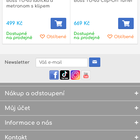
Boss TU-03 ladička a
Boss TU-05 Clip-On Tuner
metronom s klipem
499 Kč
669 Kč
Dostupné
Dostupné
Oblíbené
Oblíbené
na prodejně
na prodejně
Newsletter
Nákup a odstoupení
Můj účet
Informace o nás
Kontakt