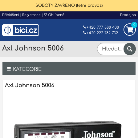
SOBOTY ZAVŘENO (letní provoz)
Přihlášení
|
Registrace
|
Oblíbené
Prodejna
0
+420 777 888 408
+420 222 782 732
Axl Johnson 5006
KATEGORIE
Bicí
Axl Johnson 5006
Klávesy
Kytary a strunné nástroje
Dechy