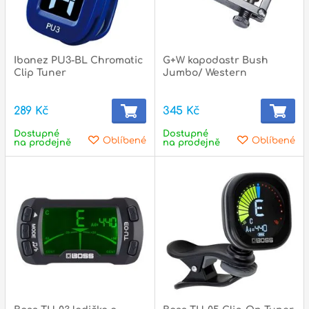
p
Ibanez PU3-BL Chromatic
G+W kapodastr Bush
Clip Tuner
Jumbo/ Western
p
289 Kč
345 Kč
Dostupné
Dostupné
Oblíbené
Oblíbené
na prodejně
na prodejně