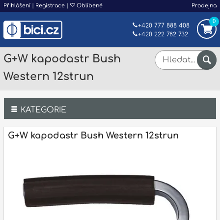
Přihlášení
|
Registrace
|
Oblíbené
Prodejna
0
+420 777 888 408
+420 222 782 732
G+W kapodastr Bush
Western 12strun
KATEGORIE
Bicí
G+W kapodastr Bush Western 12strun
Klávesy
Kytary a strunné nástroje
Dechy