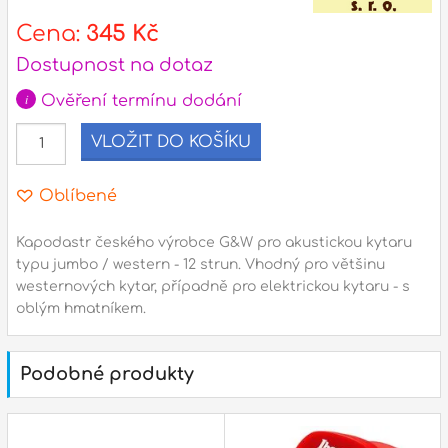
Cena:
345 Kč
l
Dostupnost na dotaz
Adresa
i
Ověření termínu dodání
n
Seifertova 69,
B
VLOŽIT DO KOŠÍKU
Praha 3 - 130 00 (
mapa
)
z
gsm.: +420 777 888 408
Oblíbené
gsm.: +420 777 888 088
R
tel.: +420 222 782 732
Kapodastr českého výrobce G&W pro akustickou kytaru
email:
prodejna@bici.cz
typu jumbo / western - 12 strun. Vhodný pro většinu
m
westernových kytar, případně pro elektrickou kytaru - s
Otevírací doba
oblým hmatníkem.
pondělí – pátek :
10:00 – 18:00
sobota :
ZAVŘENO
Podobné produkty
neděle :
ZAVŘENO
státní svátky :
ZAVŘENO
N