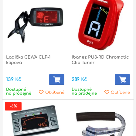
p
p
Ladička GEWA CLP-1
Ibanez PU3-RD Chromatic
klipová
Clip Tuner
139 Kč
289 Kč
Dostupné
Dostupné
Oblíbené
Oblíbené
na prodejně
na prodejně
-6%