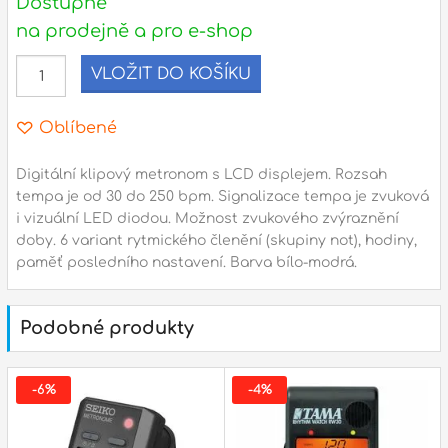
Dostupné
l
na prodejně a pro e-shop
Adresa
VLOŽIT DO KOŠÍKU
n
Seifertova 69,
B
Praha 3 - 130 00 (
mapa
)
z
Oblíbené
gsm.: +420 777 888 408
gsm.: +420 777 888 088
Digitální klipový metronom s LCD displejem. Rozsah
R
tempa je od 30 do 250 bpm. Signalizace tempa je zvuková
tel.: +420 222 782 732
i vizuální LED diodou. Možnost zvukového zvýraznění
email:
prodejna@bici.cz
m
doby. 6 variant rytmického členění (skupiny not), hodiny,
Otevírací doba
paměť posledního nastavení. Barva bílo-modrá.
pondělí – pátek :
10:00 – 18:00
sobota :
ZAVŘENO
Podobné produkty
neděle :
ZAVŘENO
státní svátky :
ZAVŘENO
-6%
-4%
N
p