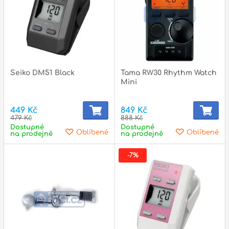
p
Seiko DM51 Black
Tama RW30 Rhythm Watch
Mini
449 Kč
849 Kč
479 Kč
888 Kč
Dostupné
Dostupné
Oblíbené
Oblíbené
na prodejně
na prodejně
-7%