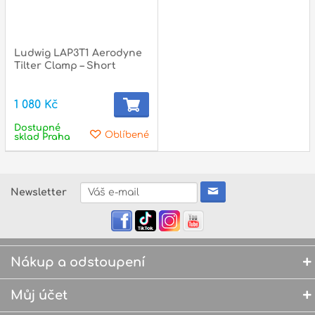
Ludwig LAP3T1 Aerodyne
Tilter Clamp – Short
1 080 Kč
Dostupné
Oblíbené
sklad Praha
Newsletter
Nákup a odstoupení
Můj účet