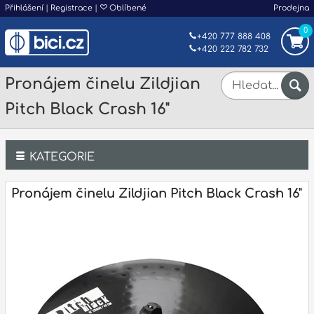
Přihlášení
|
Registrace
|
Oblíbené
Prodejna
0
+420 777 888 408
+420 222 782 732
Pronájem činelu Zildjian
Pitch Black Crash 16"
KATEGORIE
Bicí
Pronájem činelu Zildjian Pitch Black Crash 16"
Klávesy
Kytary a strunné nástroje
Dechy