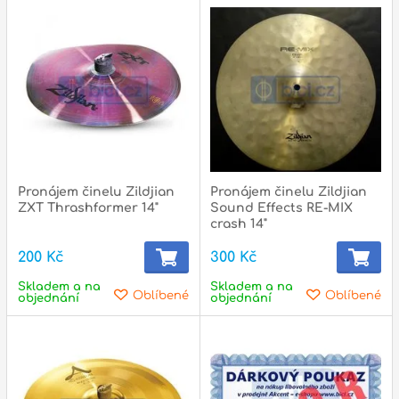
p
p
Pronájem činelu Zildjian
Pronájem činelu Zildjian
ZXT Thrashformer 14"
Sound Effects RE-MIX
crash 14"
200 Kč
300 Kč
Skladem a na
Skladem a na
Oblíbené
Oblíbené
objednání
objednání