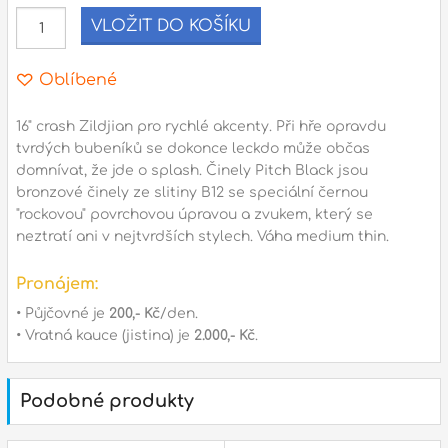
VLOŽIT DO KOŠÍKU
l
Oblíbené
Adresa
n
Seifertova 69,
16" crash Zildjian pro rychlé akcenty. Při hře opravdu
B
Praha 3 - 130 00 (
mapa
)
tvrdých bubeníků se dokonce leckdo může občas
z
domnívat, že jde o splash. Činely Pitch Black jsou
gsm.: +420 777 888 408
bronzové činely ze slitiny B12 se speciální černou
gsm.: +420 777 888 088
"rockovou" povrchovou úpravou a zvukem, který se
R
neztratí ani v nejtvrdších stylech. Váha medium thin.
tel.: +420 222 782 732
email:
prodejna@bici.cz
m
Pronájem:
Otevírací doba
• Půjčovné je
200,- Kč
/den.
pondělí – pátek :
10:00 – 18:00
• Vratná kauce (jistina) je
2.000,- Kč
.
sobota :
ZAVŘENO
neděle :
ZAVŘENO
Podobné produkty
státní svátky :
ZAVŘENO
N