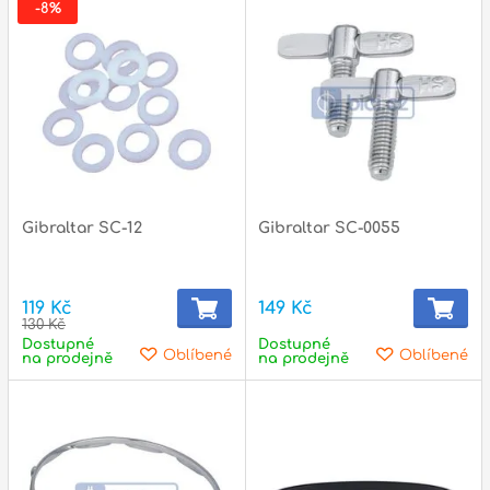
-8%
p
Gibraltar SC-12
Gibraltar SC-0055
119 Kč
149 Kč
130 Kč
Dostupné
Dostupné
Oblíbené
Oblíbené
na prodejně
na prodejně