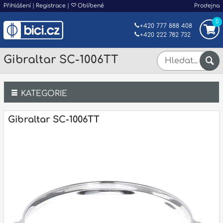
Přihlášení
|
Registrace
|
Oblíbené
Prodejna
0
+420 777 888 408
+420 222 782 732
Gibraltar SC-1006TT
KATEGORIE
Bicí
Gibraltar SC-1006TT
Klávesy
Kytary a strunné nástroje
Dechy
Příslušenství