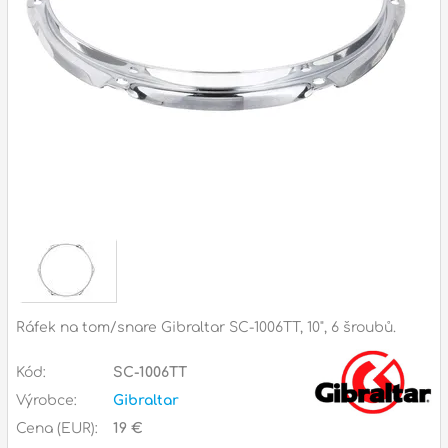
Zvuk
Dárkové předměty
A
Noty a knihy
Pro děti
Služby
Ostatní
P
Naše prodejna
D
p
p
Ráfek na tom/snare Gibraltar SC-1006TT, 10", 6 šroubů.
k
S
Kód:
SC-1006TT
s
d
Výrobce:
Gibraltar
Cena (EUR):
19 €