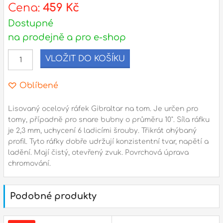
l
Cena:
459 Kč
Dostupné
Adresa
na prodejně a pro e-shop
n
Seifertova 69,
B
Praha 3 - 130 00 (
mapa
)
VLOŽIT DO KOŠÍKU
z
gsm.: +420 777 888 408
gsm.: +420 777 888 088
Oblíbené
R
tel.: +420 222 782 732
Lisovaný ocelový ráfek Gibraltar na tom. Je určen pro
email:
prodejna@bici.cz
m
tomy, případně pro snare bubny o průměru 10". Síla ráfku
Otevírací doba
je 2,3 mm, uchycení 6 ladicími šrouby. Třikrát ohýbaný
profil. Tyto ráfky dobře udržují konzistentní tvar, napětí a
pondělí – pátek :
10:00 – 18:00
ladění. Mají čistý, otevřený zvuk. Povrchová úprava
sobota :
ZAVŘENO
chromování.
neděle :
ZAVŘENO
státní svátky :
ZAVŘENO
Podobné produkty
N
p