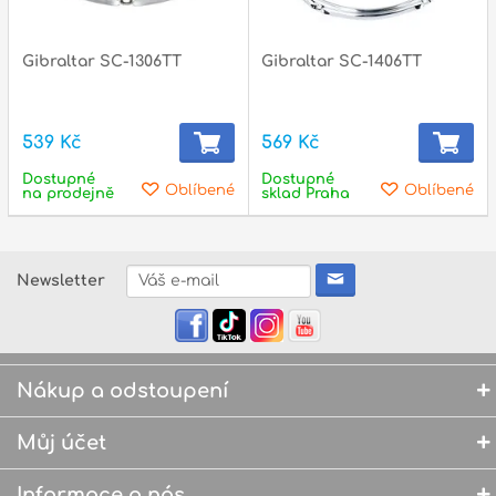
Gibraltar SC-1306TT
Gibraltar SC-1406TT
539 Kč
569 Kč
Dostupné
Dostupné
Oblíbené
Oblíbené
na prodejně
sklad Praha
Newsletter
Nákup a odstoupení
Můj účet
Informace o nás