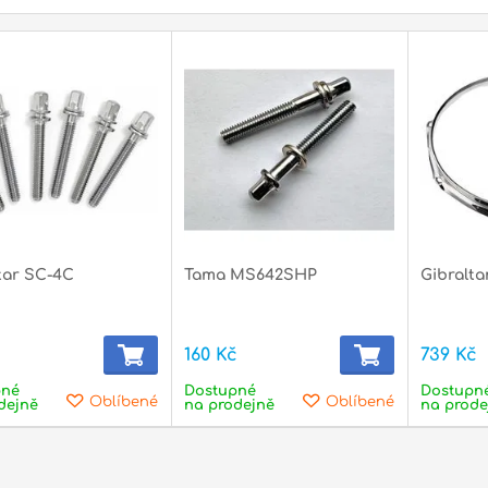
tar SC-4C
Tama MS642SHP
Gibralt
č
160 Kč
739 Kč
pné
Dostupné
Dostupn
Oblíbené
Oblíbené
dejně
na prodejně
na prode