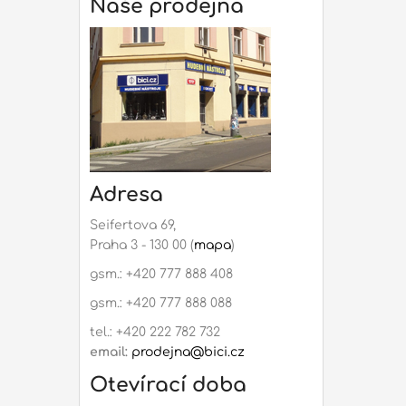
Naše prodejna
Rep
mon
Adresa
Seifertova 69,
Praha 3 - 130 00 (
mapa
)
gsm.: +420 777 888 408
gsm.: +420 777 888 088
tel.: +420 222 782 732
email:
prodejna@bici.cz
Otevírací doba