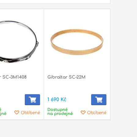
ar SC-3M1408
Gibraltar SC-22M
1 690 Kč
é
Dostupné
Oblíbené
Oblíbené
jně
na prodejně