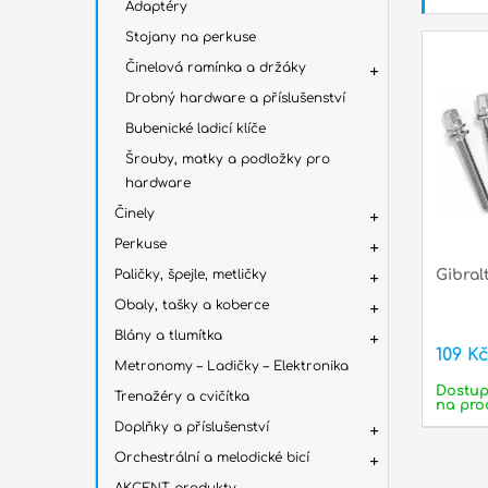
Adaptéry
Stojany na perkuse
Činelová ramínka a držáky
Drobný hardware a příslušenství
Bubenické ladicí klíče
Šrouby, matky a podložky pro
hardware
Činely
Perkuse
Paličky, špejle, metličky
Gibral
Obaly, tašky a koberce
Blány a tlumítka
109 K
Metronomy – Ladičky – Elektronika
Dostu
Trenažéry a cvičítka
na pro
Doplňky a příslušenství
Orchestrální a melodické bicí