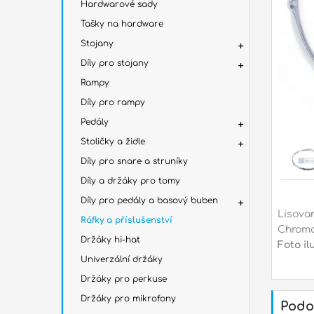
Hardwarové sady
Tašky na hardware
Stojany
Díly pro stojany
Rampy
Díly pro rampy
Pedály
Stoličky a židle
Díly pro snare a struníky
Díly a držáky pro tomy
Díly pro pedály a basový buben
Lisovan
Ráfky a příslušenství
Chromov
Držáky hi-hat
Foto il
Univerzální držáky
Držáky pro perkuse
Držáky pro mikrofony
Podo