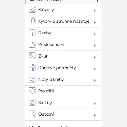
AKCENT produkty
Klávesy
Dig
Kytary a strunné nástroje
Aku
kyt
Dechy
Flé
Klas
Příslušenství
kyta
Sto
Stru
Žes
Zvuk
přís
Jam
cvi
Dárkové předměty
Obl
Oba
Noty a knihy
Lad
Lit
Zes
kap
ako
Pro děti
pow
Služby
Lit
Pro
Ostatní
Dár
Not