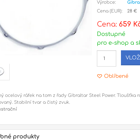
Výrobce:
Gibra
Cena (EUR):
28 €
Cena:
659 K
Dostupné
pro e-shop a s
VLOŽ
Oblíbené
ý ocelový ráfek na tom z řady Gibraltar Steel Power. Tloušťka r
aný. Stabilní tvar a čistý zvuk.
ustrační
bné produkty