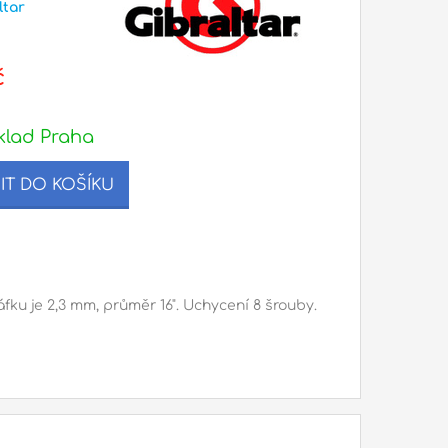
ltar
č
klad Praha
IT DO KOŠÍKU
áfku je 2,3 mm, průměr 16". Uchycení 8 šrouby.