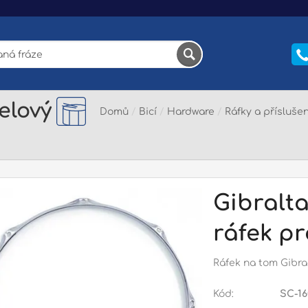
elový
Domů
/
Bicí
/
Hardware
/
Ráfky a příslušen
Gibralt
ráfek p
Ráfek na tom Gibralt
Kód:
SC-16