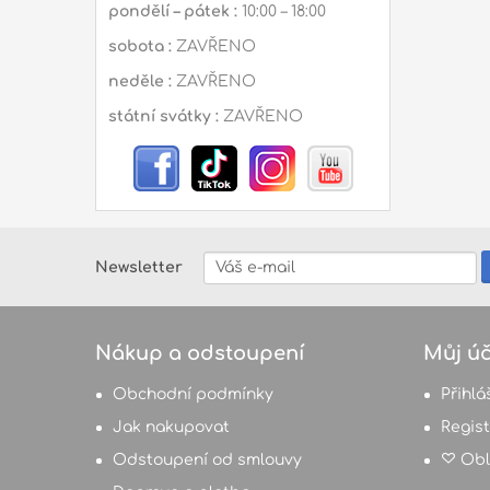
pondělí – pátek :
10:00 – 18:00
sobota :
ZAVŘENO
neděle :
ZAVŘENO
státní svátky :
ZAVŘENO
Newsletter
Nákup a odstoupení
Můj úč
Obchodní podmínky
Přihlá
Jak nakupovat
Regis
Odstoupení od smlouvy
Obl