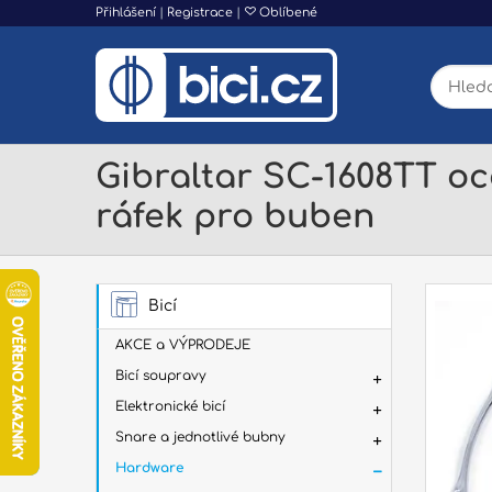
Přihlášení
|
Registrace
|
Oblíbené
Gibraltar SC-1608TT oc
ráfek pro buben
Bicí
AKCE a VÝPRODEJE
Bicí soupravy
Elektronické bicí
Snare a jednotlivé bubny
Hardware