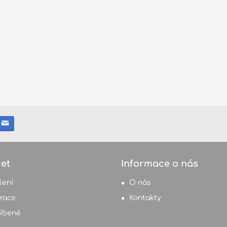
et
Informace o nás
šení
O nás
trace
Kontakty
íbené