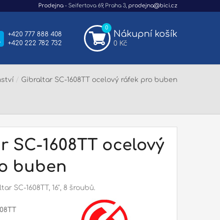
Prodejna
- Seifertova 69, Praha 3,
prodejna@bici.cz
0
Nákupní košík
+420 777 888 408
+420 222 782 732
0 Kč
ství
/
Gibraltar SC-1608TT ocelový ráfek pro buben
ar SC-1608TT ocelový
ro buben
ar SC-1608TT, 16", 8 šroubů.
08TT