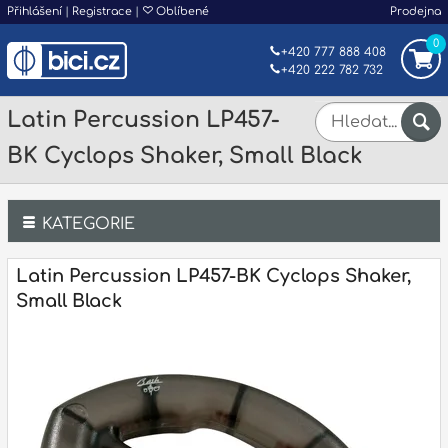
Přihlášení
|
Registrace
|
Oblíbené
Prodejna
0
+420 777 888 408
+420 222 782 732
Latin Percussion LP457-
BK Cyclops Shaker, Small Black
KATEGORIE
Bicí
Latin Percussion LP457-BK Cyclops Shaker,
Small Black
Klávesy
Kytary a strunné nástroje
Dechy