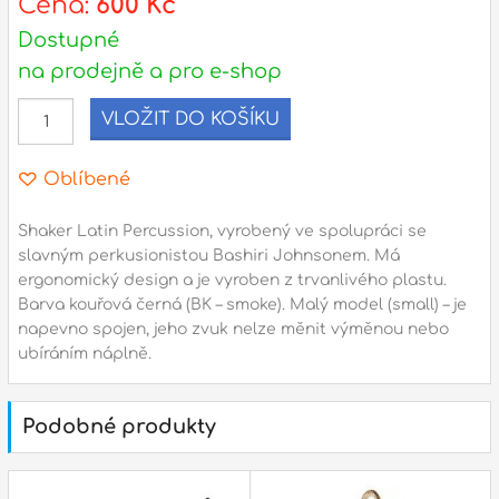
Cena:
600 Kč
Dostupné
l
na prodejně a pro e-shop
Adresa
VLOŽIT DO KOŠÍKU
n
Seifertova 69,
B
Praha 3 - 130 00 (
mapa
)
Oblíbené
z
gsm.: +420 777 888 408
gsm.: +420 777 888 088
Shaker Latin Percussion, vyrobený ve spolupráci se
slavným perkusionistou Bashiri Johnsonem. Má
R
tel.: +420 222 782 732
ergonomický design a je vyroben z trvanlivého plastu.
email:
prodejna@bici.cz
Barva kouřová černá (BK – smoke). Malý model (small) – je
m
Otevírací doba
napevno spojen, jeho zvuk nelze měnit výměnou nebo
ubíráním náplně.
pondělí – pátek :
10:00 – 18:00
sobota :
ZAVŘENO
Podobné produkty
neděle :
ZAVŘENO
státní svátky :
ZAVŘENO
N