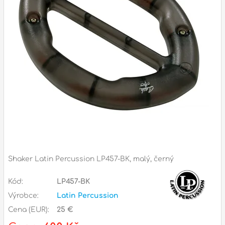
Příslušenství
Zvuk
Dárkové předměty
A
Noty a knihy
Pro děti
Služby
Ostatní
Shaker Latin Percussion LP457-BK, malý, černý
P
Naše prodejna
D
p
p
Kód:
LP457-BK
k
Výrobce:
Latin Percussion
S
Cena (EUR):
25 €
s
d