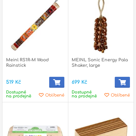
p
p
Meinl RS1R-M Wood
MEINL Sonic Energy Pala
Rainstick
Shaker, large
519 Kč
699 Kč
Dostupné
Dostupné
Oblíbené
Oblíbené
na prodejně
na prodejně