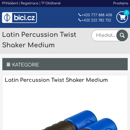
Přihlášení
|
Registrace
|
Oblíbené
Prodejna
0
+420 777 888 408
+420 222 782 732
Latin Percussion Twist
Shaker Medium
KATEGORIE
Bicí
Latin Percussion Twist Shaker Medium
Klávesy
Kytary a strunné nástroje
Dechy