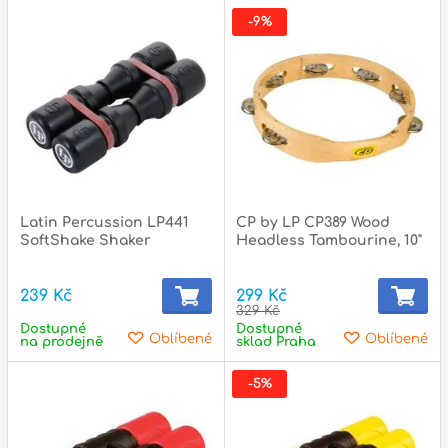
p
-9%
p
Latin Percussion LP441
CP by LP CP389 Wood
SoftShake Shaker
Headless Tambourine, 10"
239 Kč
299 Kč
329 Kč
Dostupné
Dostupné
Oblíbené
Oblíbené
na prodejně
sklad Praha
-5%