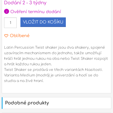
Dodání 2 - 3 týdny
i
l
Ověření termínu dodání
VLOŽIT DO KOŠÍKU
Adresa
n
Seifertova 69,
B
Oblíbené
Praha 3 - 130 00 (
mapa
)
z
gsm.: +420 777 888 408
Latin Percussion Twist shaker jsou dva shakery, spojené
gsm.: +420 777 888 088
uzavíracím mechanismem do jednoho, takže umožňují
R
hráči hrát jednou rukou na oba nebo Twist Shaker rozpojit
tel.: +420 222 782 732
a hrát každou rukou jeden.
email:
prodejna@bici.cz
m
Twist Shaker se prodává ve třech variantách hlasitosti.
Otevírací doba
Varianta Medium (modrá) je univerzální a hodí se do
studia a na živé hraní.
pondělí – pátek :
10:00 – 18:00
sobota :
ZAVŘENO
neděle :
ZAVŘENO
Podobné produkty
státní svátky :
ZAVŘENO
N