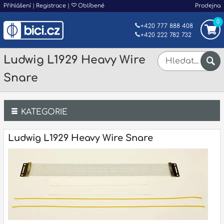
Přihlášení
|
Registrace
|
Oblíbené
Prodejna
0
+420 777 888 408
+420 222 782 732
Ludwig L1929 Heavy Wire
Snare
KATEGORIE
Bicí
Ludwig L1929 Heavy Wire Snare
Klávesy
Kytary a strunné nástroje
Dechy