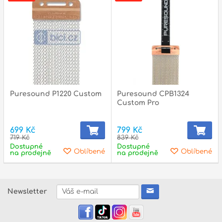
p
p
Puresound P1220 Custom
Puresound CPB1324
Custom Pro
699 Kč
799 Kč
719 Kč
839 Kč
Dostupné
Dostupné
Oblíbené
Oblíbené
na prodejně
na prodejně
Newsletter