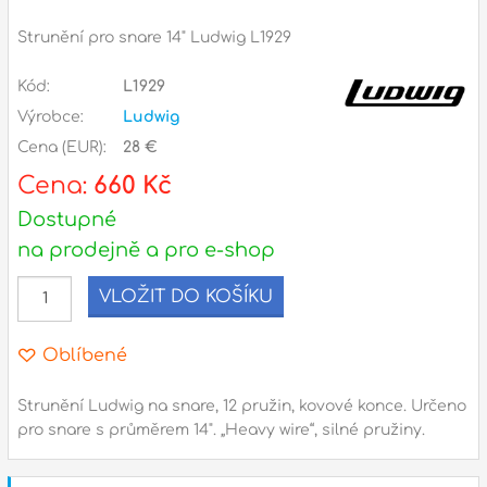
Příslušenství
Strunění pro snare 14" Ludwig L1929
Zvuk
Kód:
L1929
Dárkové předměty
Výrobce:
Ludwig
Cena (EUR):
28 €
A
Noty a knihy
Cena:
660 Kč
Pro děti
Dostupné
na prodejně a pro e-shop
Služby
VLOŽIT DO KOŠÍKU
Ostatní
Oblíbené
P
Naše prodejna
D
p
p
Strunění Ludwig na snare, 12 pružin, kovové konce. Určeno
k
pro snare s průměrem 14". „Heavy wire“, silné pružiny.
S
s
d