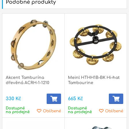
Podobné produkty
p
p
Akcent Tamburína
Meinl HTHH1B-BK Hi-hat
dřevěná ACRH-1-1210
Tambourine
330 Kč
665 Kč
Dostupné
Dostupné
Oblíbené
Oblíbené
na prodejně
na prodejně