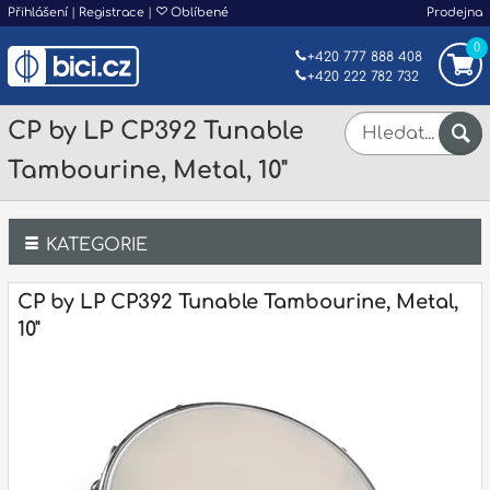
Přihlášení
|
Registrace
|
Oblíbené
Prodejna
0
+420 777 888 408
+420 222 782 732
CP by LP CP392 Tunable
Tambourine, Metal, 10"
KATEGORIE
Bicí
CP by LP CP392 Tunable Tambourine, Metal,
10"
Klávesy
Kytary a strunné nástroje
Dechy