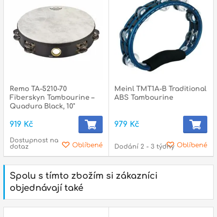
Remo TA-5210-70
Meinl TMT1A-B Traditional
Fiberskyn Tambourine –
ABS Tambourine
Quadura Black, 10"
919 Kč
979 Kč
Dostupnost na
Oblíbené
Oblíbené
dotaz
Dodání 2 - 3 týdny
Spolu s tímto zbožím si zákazníci
objednávají také