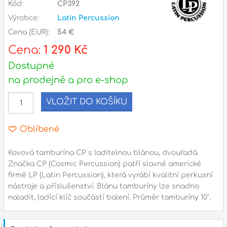
Kód:
CP392
Výrobce:
Latin Percussion
l
Cena (EUR):
54 €
Adresa
Cena:
1 290 Kč
n
Seifertova 69,
Dostupné
B
Praha 3 - 130 00 (
mapa
)
na prodejně a pro e-shop
z
gsm.: +420 777 888 408
VLOŽIT DO KOŠÍKU
gsm.: +420 777 888 088
R
tel.: +420 222 782 732
Oblíbené
email:
prodejna@bici.cz
m
Otevírací doba
Kovová tamburína CP s laditelnou blánou, dvouřadá.
pondělí – pátek :
10:00 – 18:00
Značka CP (Cosmic Percussion) patří slavné americké
firmě LP (Latin Percussion), která vyrábí kvalitní perkusní
sobota :
ZAVŘENO
nástroje a příslušenství. Blánu tamburíny lze snadno
neděle :
ZAVŘENO
naladit, ladící klíč součástí balení. Průměr tamburíny 10".
státní svátky :
ZAVŘENO
N