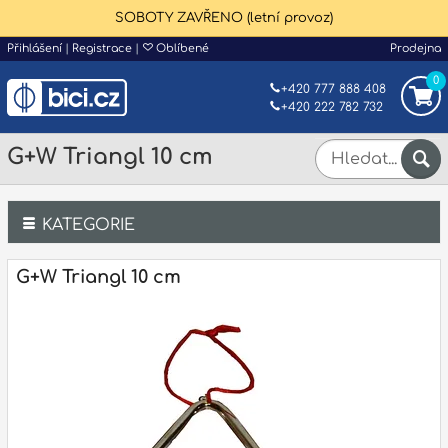
SOBOTY ZAVŘENO (letní provoz)
Přihlášení
|
Registrace
|
Oblíbené
Prodejna
0
+420 777 888 408
+420 222 782 732
G+W Triangl 10 cm
KATEGORIE
Bicí
G+W Triangl 10 cm
Klávesy
Kytary a strunné nástroje
Dechy