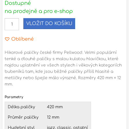
Dostupné
na prodejně a pro e-shop
l
VLOŽIT DO KOŠÍKU
Adresa
n
Seifertova 69,
Oblíbené
B
Praha 3 - 130 00 (
mapa
)
z
gsm.: +420 777 888 408
Hikorové paličky české firmy Pellwood. Velmi populární
tenké a dlouhé paličky s malou kulatou hlavičkou, které
gsm.: +420 777 888 088
najdou uplatnění ve všech stylech i věkových kategoriích
R
tel.: +420 222 782 732
bubeníků tam, kde jsou běžné paličky příliš hlasité a
email:
prodejna@bici.cz
metličky nebo špejle málo výrazné. Rozměry 420 mm × 12
m
Otevírací doba
mm.
pondělí – pátek :
10:00 – 18:00
Parametry
sobota :
ZAVŘENO
Délka paličky
420 mm
neděle :
ZAVŘENO
Průměr paličky
12 mm
státní svátky :
ZAVŘENO
N
Hudební styl
jazz, classic, ostatní