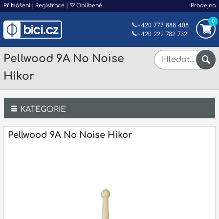
Přihlášení
|
Registrace
|
Oblíbené
Prodejna
0
+420 777 888 408
+420 222 782 732
Pellwood 9A No Noise
Hikor
KATEGORIE
Bicí
Pellwood 9A No Noise Hikor
Klávesy
Kytary a strunné nástroje
Dechy