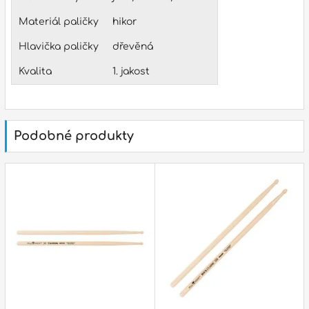
p
Materiál paličky
hikor
Hlavička paličky
dřevěná
Kvalita
1. jakost
p
Podobné produkty