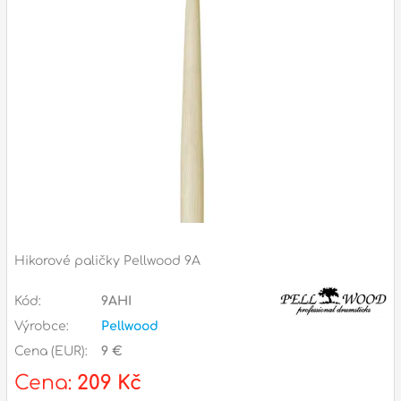
Příslušenství
Zvuk
Dárkové předměty
A
Noty a knihy
Pro děti
Služby
Ostatní
Hikorové paličky Pellwood 9A
P
Naše prodejna
Kód:
9AHI
D
p
p
Výrobce:
Pellwood
k
Cena (EUR):
9 €
S
s
Cena:
209 Kč
d