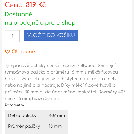
s
Cena:
319 Kč
d
Dostupné
na prodejně a pro e-shop
l
VLOŽIT DO KOŠÍKU
Adresa
n
Seifertova 69,
Oblíbené
B
Praha 3 - 130 00 (
mapa
)
z
gsm.: +420 777 888 408
Tympánové paličky české značky Pellwood. SSilnější
tympánová palička o průměru 16 mm s měkčí filcovou
gsm.: +420 777 888 088
hlavou. Využijete ji ve všech stylech při hře na činely,
R
tel.: +420 222 782 732
nebo na jiné bicí nástroje. Díky měkčí filcové hlavě o
email:
prodejna@bici.cz
průměru 30 mm bude úder méně konkrétní. Rozměry 407
m
Otevírací doba
mm × 16 mm, hlava 30 mm.
Parametry
pondělí – pátek :
10:00 – 18:00
Délka paličky
407 mm
sobota :
ZAVŘENO
neděle :
ZAVŘENO
Průměr paličky
16 mm