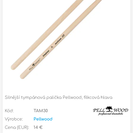
Příslušenství
Zvuk
Dárkové předměty
A
Noty a knihy
Pro děti
Služby
Ostatní
Silnější tympánová palička Pellwood, filkcová hlava
P
Naše prodejna
Kód:
TAM30
D
p
p
Výrobce:
Pellwood
k
Cena (EUR):
14 €
S