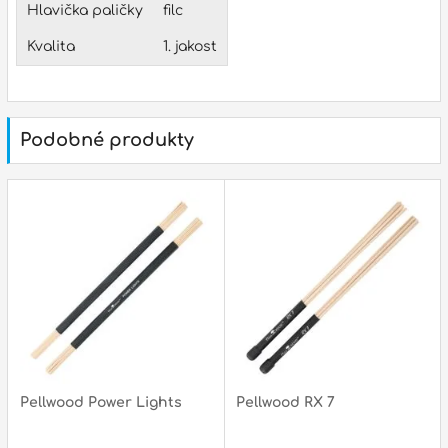
státní svátky :
ZAVŘENO
Hlavička paličky
filc
N
p
Kvalita
1. jakost
Podobné produkty
p
Pellwood Power Lights
Pellwood RX 7