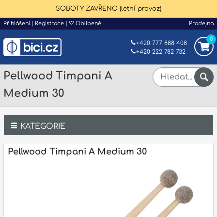
SOBOTY ZAVŘENO (letní provoz)
Přihlášení
|
Registrace
|
Oblíbené
Prodejna
0
+420 777 888 408
+420 222 782 732
Pellwood Timpani A
Medium 30
KATEGORIE
Bicí
Pellwood Timpani A Medium 30
Klávesy
Kytary a strunné nástroje
Dechy