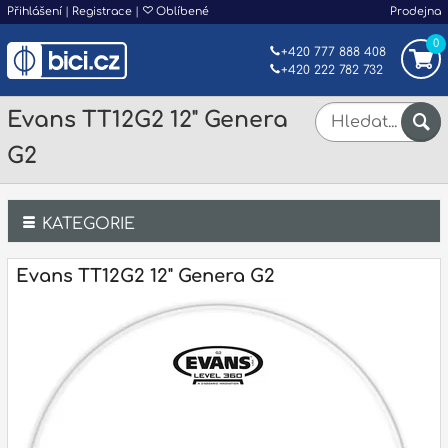
Přihlášení
|
Registrace
|
Oblíbené
Prodejna
0
+420 777 888 408
+420 222 782 732
Evans TT12G2 12" Genera
G2
KATEGORIE
Bicí
Evans TT12G2 12" Genera G2
Klávesy
Kytary a strunné nástroje
Dechy