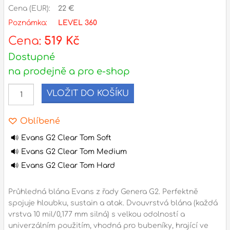
Cena (EUR):
22 €
Poznámka:
LEVEL 360
l
Cena:
519 Kč
Adresa
Dostupné
n
Seifertova 69,
na prodejně a pro e-shop
B
Praha 3 - 130 00 (
mapa
)
z
gsm.: +420 777 888 408
VLOŽIT DO KOŠÍKU
gsm.: +420 777 888 088
R
Oblíbené
tel.: +420 222 782 732
email:
prodejna@bici.cz
Evans G2 Clear Tom Soft
m
Otevírací doba
Evans G2 Clear Tom Medium
pondělí – pátek :
10:00 – 18:00
Evans G2 Clear Tom Hard
sobota :
ZAVŘENO
Průhledná blána Evans z řady Genera G2. Perfektně
neděle :
ZAVŘENO
spojuje hloubku, sustain a atak. Dvouvrstvá blána (každá
státní svátky :
ZAVŘENO
vrstva 10 mil/0,177 mm silná) s velkou odolností a
N
univerzálním použitím, vhodná pro bubeníky, hrající ve