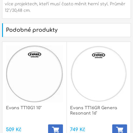
p
více projektech, kteří musí často měnit herní styl. Průměr
12"/30,48 cm.
Podobné produkty
p
Evans TT10G1 10"
Evans TT16GR Genera
Resonant 16"
509 Kč
749 Kč