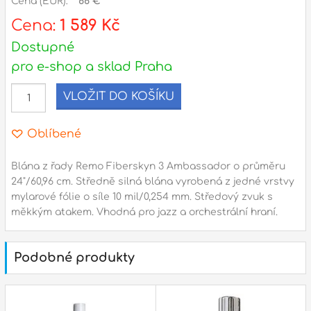
Cena (EUR):
66 €
Cena:
1 589 Kč
l
Dostupné
Adresa
pro e-shop a sklad Praha
n
Seifertova 69,
VLOŽIT DO KOŠÍKU
B
Praha 3 - 130 00 (
mapa
)
z
gsm.: +420 777 888 408
Oblíbené
gsm.: +420 777 888 088
R
tel.: +420 222 782 732
Blána z řady Remo Fiberskyn 3 Ambassador o průměru
email:
prodejna@bici.cz
24"/60,96 cm. Středně silná blána vyrobená z jedné vrstvy
m
mylarové fólie o síle 10 mil/0,254 mm. Středový zvuk s
Otevírací doba
měkkým atakem. Vhodná pro jazz a orchestrální hraní.
pondělí – pátek :
10:00 – 18:00
sobota :
ZAVŘENO
Podobné produkty
neděle :
ZAVŘENO
státní svátky :
ZAVŘENO
N