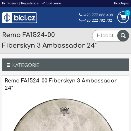
Přihlášení
|
Registrace
|
Oblíbené
Prodejna
0
+420 777 888 408
+420 222 782 732
Remo FA1524-00
Fiberskyn 3 Ambassador 24"
KATEGORIE
Bicí
Remo FA1524-00 Fiberskyn 3 Ambassador
24"
Klávesy
Kytary a strunné nástroje
Dechy