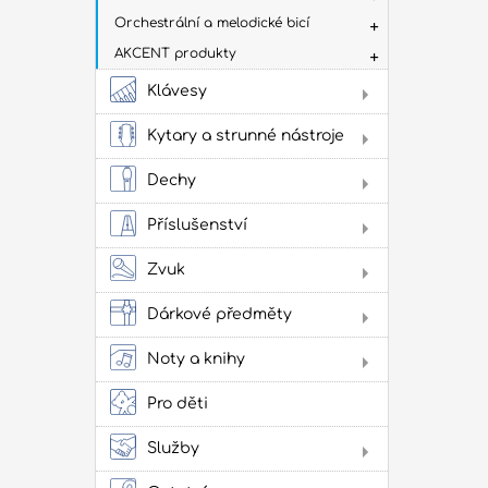
Orchestrální a melodické bicí
AKCENT produkty
Klávesy
Dig
Kytary a strunné nástroje
Aku
kyt
Dechy
Flé
Klas
Příslušenství
kyta
Sto
Stru
Žes
Zvuk
přís
Jam
cvi
Dárkové předměty
Obl
Oba
Noty a knihy
Lad
Lit
Zes
kap
ako
Pro děti
pow
Služby
Lit
Pro