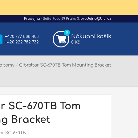
Prodejna
- Seifertova 69, Praha 3,
prodejna@bici.cz
0
Nákupní košík
+420 777 888 408
+420 222 782 732
0 Kč
ro tomy
/
Gibraltar SC-670TB Tom Mounting Bracket
ar SC-670TB Tom
g Bracket
ar SC-670TB.