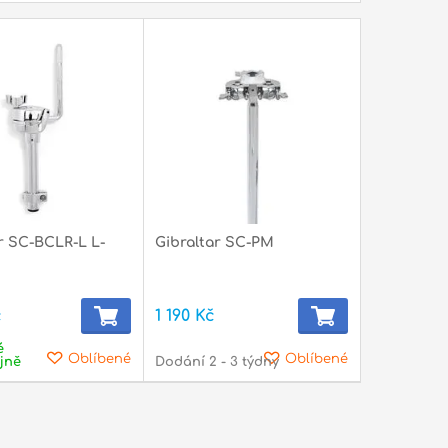
r SC-BCLR-L L-
Gibraltar SC-PM
č
1 190 Kč
é
Oblíbené
Oblíbené
jně
Dodání 2 - 3 týdny