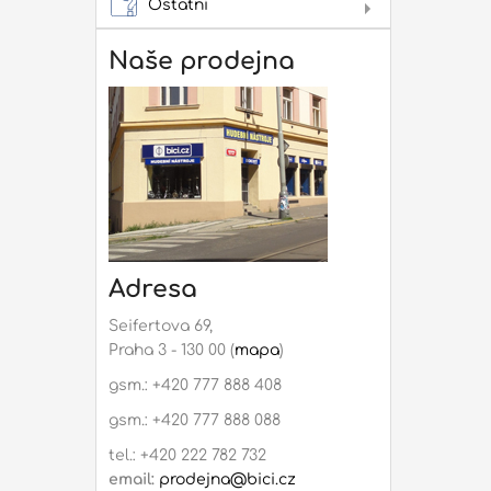
Ostatní
Dár
Not
Naše prodejna
Rep
mon
Adresa
Seifertova 69,
Praha 3 - 130 00 (
mapa
)
gsm.: +420 777 888 408
gsm.: +420 777 888 088
tel.: +420 222 782 732
email:
prodejna@bici.cz