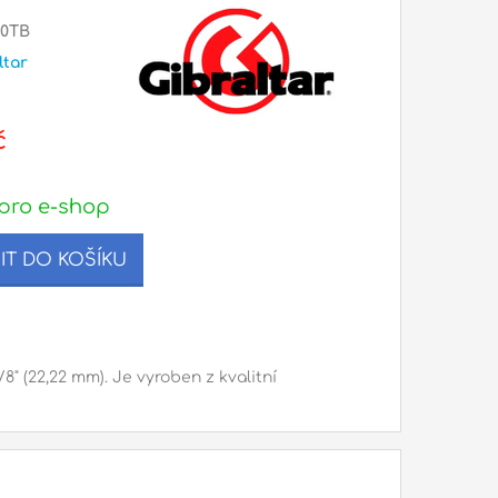
70TB
ltar
č
pro e-shop
IT DO KOŠÍKU
8" (22,22 mm). Je vyroben z kvalitní