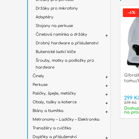
Držáky pro mikrofony
-6%
Adaptéry
Stojany na perkuse
Činelová ramínka a držáky
Drobný hardware a příslušenství
Bubenické ladicí klíče
Šrouby, matky a podložky pro
hardware
Gibral
Činely
tomu/
Perkuse
Paličky, špejle, metličky
299 K
Obaly, tašky a koberce
319 Kč
Dostu
Blány a tlumítka
na pro
Metronomy – Ladičky – Elektronika
Trenažéry a cvičítka
Doplňky a příslušenství