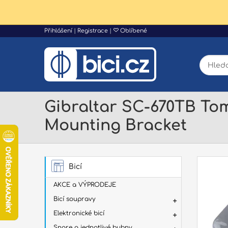
Přihlášení
|
Registrace
|
Oblíbené
Gibraltar SC-670TB To
Mounting Bracket
Bicí
AKCE a VÝPRODEJE
Bicí soupravy
Elektronické bicí
Snare a jednotlivé bubny