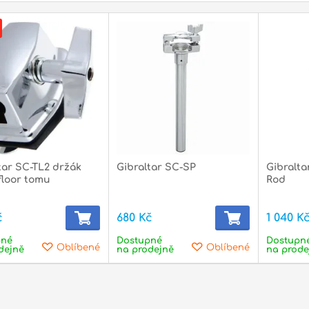
tar SC-TL2 držák
Gibraltar SC-SP
Gibralta
floor tomu
Rod
č
680 Kč
1 040 K
pné
Dostupné
Dostupn
Oblíbené
Oblíbené
dejně
na prodejně
na prode