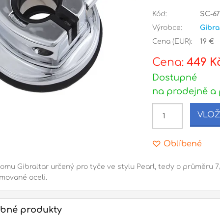
Kód:
SC-6
Výrobce:
Gibra
Cena (EUR):
19 €
Cena:
449 K
Dostupné
na prodejně a 
VLOŽ
Oblíbené
omu Gibraltar určený pro tyče ve stylu Pearl, tedy o průměru 7/
mované oceli.
bné produkty