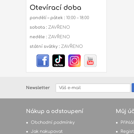
Otevírací doba
pondělí – pátek :
10:00 – 18:00
sobota :
ZAVŘENO
neděle :
ZAVŘENO
státní svátky :
ZAVŘENO
Newsletter
Nákup a odstoupení
Můj úč
Obchodní podmínky
Přihlá
Jak nakupovat
Regis