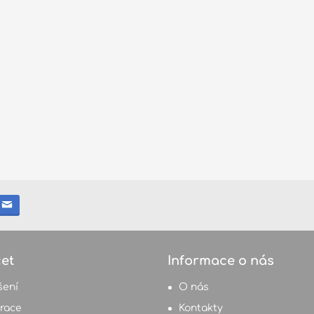
et
Informace o nás
šení
O nás
trace
Kontakty