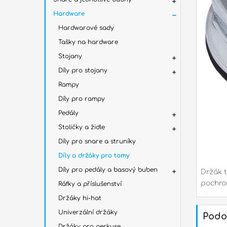
Hardware
Hardwarové sady
Tašky na hardware
Stojany
Díly pro stojany
Rampy
Díly pro rampy
Pedály
Stoličky a židle
Díly pro snare a struníky
Díly a držáky pro tomy
Díly pro pedály a basový buben
Držák t
pochro
Ráfky a příslušenství
Držáky hi-hat
Univerzální držáky
Podo
Držáky pro perkuse