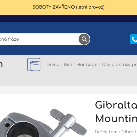
SOBOTY ZAVŘENO (letní provoz)
m
Domů
/
Bicí
/
Hardware
/
Díly a držáky p
Gibralt
Mountin
Držák tomu Gibralt