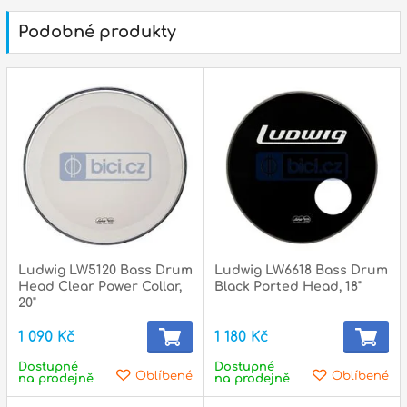
státní svátky :
ZAVŘENO
N
Podobné produkty
p
p
Ludwig LW5120 Bass Drum
Ludwig LW6618 Bass Drum
Head Clear Power Collar,
Black Ported Head, 18"
20"
1 090 Kč
1 180 Kč
Dostupné
Dostupné
Oblíbené
Oblíbené
na prodejně
na prodejně