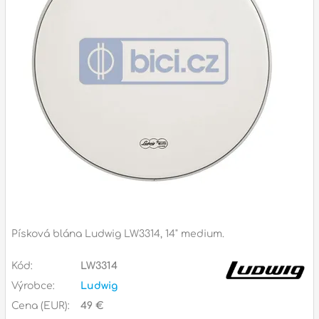
Příslušenství
Zvuk
Dárkové předměty
A
Noty a knihy
Pro děti
Služby
Ostatní
Písková blána Ludwig LW3314, 14" medium.
P
Naše prodejna
Kód:
LW3314
D
p
p
Výrobce:
Ludwig
k
Cena (EUR):
49 €
S