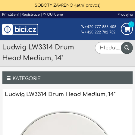
SOBOTY ZAVŘENO (letní provoz)
Přihlášení
|
Registrace
|
Oblíbené
Prodejna
0
+420 777 888 408
+420 222 782 732
Ludwig LW3314 Drum
Head Medium, 14"
KATEGORIE
Bicí
Ludwig LW3314 Drum Head Medium, 14"
Klávesy
Kytary a strunné nástroje
Dechy