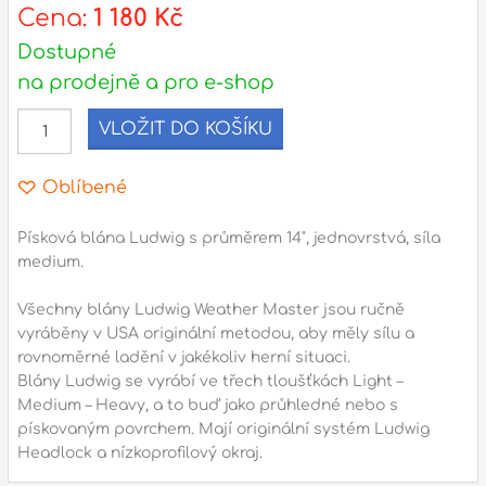
s
Cena:
1 180 Kč
d
Dostupné
na prodejně a pro e-shop
l
VLOŽIT DO KOŠÍKU
Adresa
n
Seifertova 69,
Oblíbené
B
Praha 3 - 130 00 (
mapa
)
z
gsm.: +420 777 888 408
Písková blána Ludwig s průměrem 14", jednovrstvá, síla
medium.
gsm.: +420 777 888 088
R
tel.: +420 222 782 732
Všechny blány Ludwig Weather Master jsou ručně
email:
prodejna@bici.cz
vyráběny v USA originální metodou, aby měly sílu a
m
Otevírací doba
rovnoměrné ladění v jakékoliv herní situaci.
Blány Ludwig se vyrábí ve třech tloušťkách Light –
pondělí – pátek :
10:00 – 18:00
Medium – Heavy, a to buď jako průhledné nebo s
sobota :
ZAVŘENO
pískovaným povrchem. Mají originální systém Ludwig
Headlock a nízkoprofilový okraj.
neděle :
ZAVŘENO