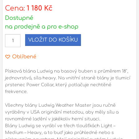
Cena:
1 180 Kč
l
Dostupné
na prodejně a pro e-shop
Adresa
n
Seifertova 69,
VLOŽIT DO KOŠÍKU
B
Praha 3 - 130 00 (
mapa
)
z
gsm.: +420 777 888 408
Oblíbené
gsm.: +420 777 888 088
Písková blána Ludwig na basový buben s průměrem 18",
R
tel.: +420 222 782 732
jednovrstvá, síla heavy. Na vnitřní straně blány je tlumicí
email:
prodejna@bici.cz
prstenec Power Collar, který potlačuje nechtěné
m
Otevírací doba
frekvence.
pondělí – pátek :
10:00 – 18:00
Všechny blány Ludwig Weather Master jsou ručně
sobota :
ZAVŘENO
vyráběny v USA originální metodou, aby měly sílu a
rovnoměrné ladění v jakékoliv herní situaci.
neděle :
ZAVŘENO
Blány Ludwig se vyrábí ve třech tloušťkách Light –
státní svátky :
ZAVŘENO
Medium – Heavy, a to buď jako průhledné nebo s
N