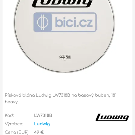
Příslušenství
Zvuk
Dárkové předměty
A
Noty a knihy
Pro děti
Služby
Ostatní
Písková blána Ludwig LW7318B na basový buben, 18"
P
Naše prodejna
D
heavy.
p
p
k
Kód:
LW7318B
S
Výrobce:
Ludwig
s
d
Cena (EUR):
49 €