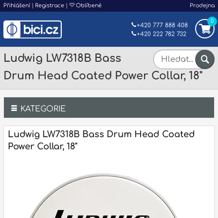
Přihlášení
|
Registrace
|
Oblíbené
Prodejna
0
+420 777 888 408
+420 222 782 732
Ludwig LW7318B Bass
Drum Head Coated Power Collar, 18"
KATEGORIE
Bicí
Ludwig LW7318B Bass Drum Head Coated
Power Collar, 18"
Klávesy
Kytary a strunné nástroje
Dechy