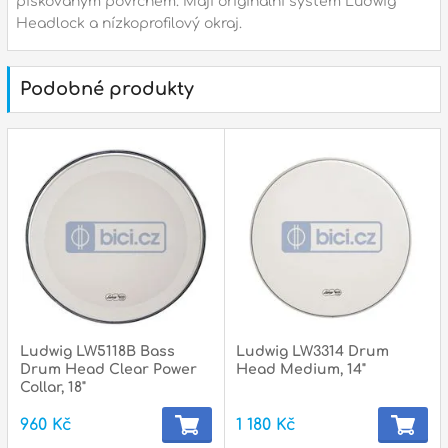
pískovaným povrchem. Mají originální systém Ludwig
p
Headlock a nízkoprofilový okraj.
Podobné produkty
p
Ludwig LW5118B Bass
Ludwig LW3314 Drum
Drum Head Clear Power
Head Medium, 14"
Collar, 18"
960 Kč
1 180 Kč