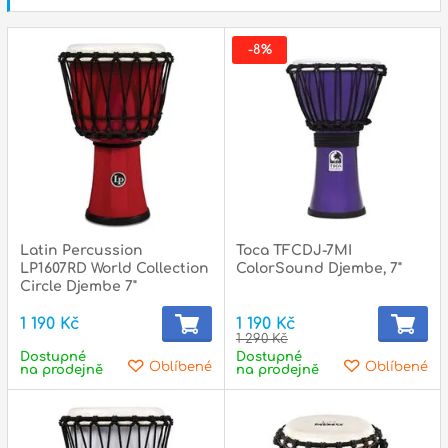
-8%
Latin Percussion
Toca TFCDJ-7MI
LP1607RD World Collection
ColorSound Djembe, 7"
Circle Djembe 7"
1 190 Kč
1 190 Kč
1 290 Kč
Dostupné
Dostupné
Oblíbené
Oblíbené
na prodejně
na prodejně