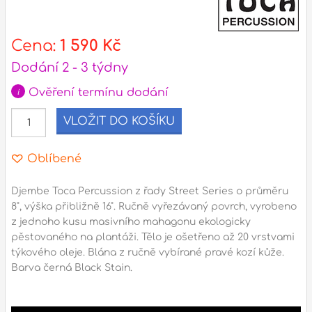
l
Cena:
1 590 Kč
Adresa
Dodání 2 - 3 týdny
n
Seifertova 69,
i
Ověření termínu dodání
B
Praha 3 - 130 00 (
mapa
)
z
VLOŽIT DO KOŠÍKU
gsm.: +420 777 888 408
gsm.: +420 777 888 088
Oblíbené
R
tel.: +420 222 782 732
email:
prodejna@bici.cz
Djembe Toca Percussion z řady Street Series o průměru
m
Otevírací doba
8", výška přibližně 16". Ručně vyřezávaný povrch, vyrobeno
z jednoho kusu masivního mahagonu ekologicky
pondělí – pátek :
10:00 – 18:00
pěstovaného na plantáži. Tělo je ošetřeno až 20 vrstvami
sobota :
ZAVŘENO
týkového oleje. Blána z ručně vybírané pravé kozí kůže.
Barva černá Black Stain.
neděle :
ZAVŘENO
státní svátky :
ZAVŘENO
N