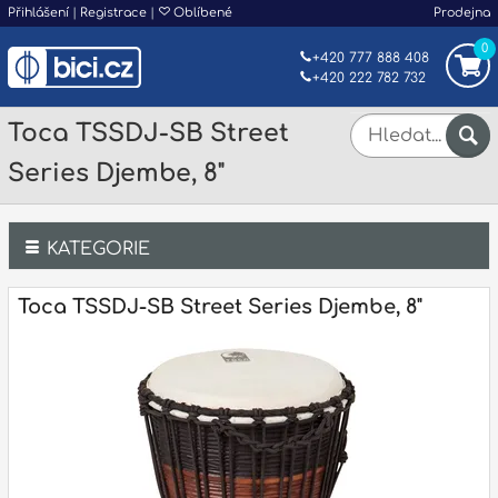
Přihlášení
|
Registrace
|
Oblíbené
Prodejna
0
+420 777 888 408
+420 222 782 732
Toca TSSDJ-SB Street
Series Djembe, 8"
KATEGORIE
Bicí
Toca TSSDJ-SB Street Series Djembe, 8"
Klávesy
Kytary a strunné nástroje
Dechy