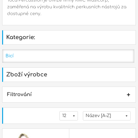
Toca Percussion je divize firmy KMC Musicorp,
Zvuk
zaměřená na výrobu kvalitních perkusních nástrojů za
dostupné ceny.
Dárkové předměty
A
Noty a knihy
Kategorie:
Pro děti
Bicí
Služby
Zboží výrobce
Ostatní
P
Naše prodejna
D
Filtrování
p
p
k
S
s
d