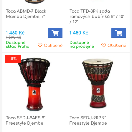
Toca ABMD-7 Black
Toca TFD-3PK sada
Mamba Djembe, 7"
rámových bubínků 8" / 10"
/ 12"
1 460 Kč
1 480 Kč
1 590 Kč
Dostupné
Dostupné
Oblíbené
Oblíbené
sklad Praha
na prodejně
-8%
Toca SFDJ-9AFS 9"
Toca SFDJ-9RP 9"
Freestyle Djembe
Freestyle Djembe