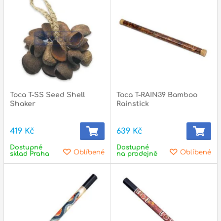
l
Adresa
n
Seifertova 69,
B
Praha 3 - 130 00 (
mapa
)
z
gsm.: +420 777 888 408
gsm.: +420 777 888 088
Toca T-SS Seed Shell
Toca T-RAIN39 Bamboo
R
tel.: +420 222 782 732
Shaker
Rainstick
email:
prodejna@bici.cz
m
Otevírací doba
419 Kč
639 Kč
pondělí – pátek :
10:00 – 18:00
Dostupné
Dostupné
Oblíbené
Oblíbené
sklad Praha
na prodejně
sobota :
ZAVŘENO
neděle :
ZAVŘENO
státní svátky :
ZAVŘENO
N
p