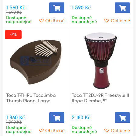
1 560 Kč
1 590 Kč
1 690 Kč
Dostupné
Dostupné
Oblíbené
Oblíbené
na prodejně
na prodejně
-7%
Toca T-THPL Tocalimba
Toca TF2DJ-9R Freestyle II
Thumb Piano, Large
Rope Djembe, 9"
1 860 Kč
2 180 Kč
1 990 Kč
Dostupné
Dostupné
Oblíbené
Oblíbené
na prodejně
na prodejně