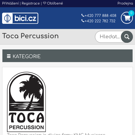
Přihlášení
|
Registrace
|
Oblíbené
Prodejna
0
+420 777 888 408
+420 222 782 732
Toca Percussion
KATEGORIE
Bicí
Klávesy
Kytary a strunné nástroje
Dechy
Příslušenství