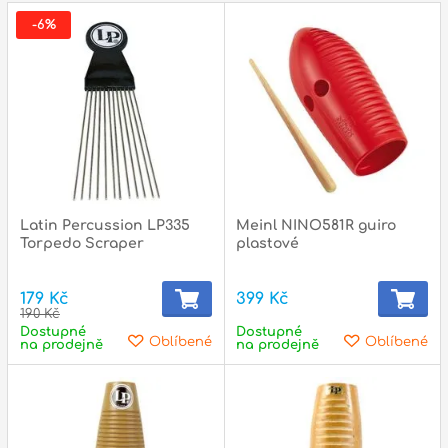
p
-6%
p
Latin Percussion LP335
Meinl NINO581R guiro
Torpedo Scraper
plastové
179 Kč
399 Kč
190 Kč
Dostupné
Dostupné
Oblíbené
Oblíbené
na prodejně
na prodejně