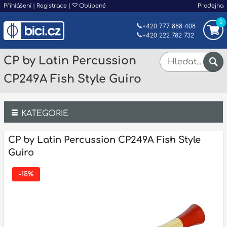
Přihlášení
|
Registrace
|
Oblíbené
Prodejna
0
+420 777 888 408
+420 222 782 732
CP by Latin Percussion
CP249A Fish Style Guiro
KATEGORIE
Bicí
CP by Latin Percussion CP249A Fish Style
Guiro
Klávesy
-15%
Kytary a strunné nástroje
Dechy