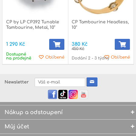
CP by LP CP392 Tunable
CP Tambourine Headless,
Tambourine, Metal, 10"
10"
1 290 Kč
380 Kč
450 Kč
Dostupné
Oblíbené
Oblíbené
na prodejně
Dodání 2 - 3 týdny
Newsletter
Nákup a odstoupení
Můj účet