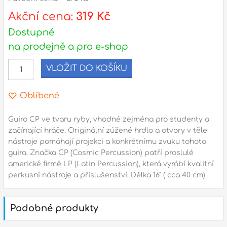
Akční cena:
319 Kč
l
Dostupné
Adresa
na prodejně a pro e-shop
n
Seifertova 69,
VLOŽIT DO KOŠÍKU
B
Praha 3 - 130 00 (
mapa
)
z
gsm.: +420 777 888 408
Oblíbené
gsm.: +420 777 888 088
R
Guiro CP ve tvaru ryby, vhodné zejména pro studenty a
tel.: +420 222 782 732
začínající hráče. Originální zúžené hrdlo a otvory v těle
email:
prodejna@bici.cz
m
nástroje pomáhají projekci a konkrétnímu zvuku tohoto
Otevírací doba
guira. Značka CP (Cosmic Percussion) patří proslulé
pondělí – pátek :
10:00 – 18:00
americké firmě LP (Latin Percussion), která vyrábí kvalitní
perkusní nástroje a příslušenství. Délka 16" ( cca 40 cm).
sobota :
ZAVŘENO
neděle :
ZAVŘENO
Podobné produkty
státní svátky :
ZAVŘENO
N