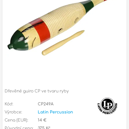
Příslušenství
Zvuk
Dárkové předměty
A
Noty a knihy
Pro děti
Služby
Ostatní
Dřevěné guiro CP ve tvaru ryby
P
Naše prodejna
D
p
p
Kód:
CP249A
k
Výrobce:
Latin Percussion
S
Cena (EUR):
14 €
s
d
Původní cena:
375 Kč