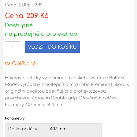
Cena (EUR):
9 €
l
Cena:
209 Kč
Dostupné
Adresa
na prodejně a pro e-shop
n
Seifertova 69,
B
Praha 3 - 130 00 (
mapa
)
VLOŽIT DO KOŠÍKU
z
gsm.: +420 777 888 408
gsm.: +420 777 888 088
Oblíbené
R
tel.: +420 222 782 732
Hikorové paličky významného českého výrobce Balbex.
email:
prodejna@bici.cz
m
Model vyráběný z nejlepšího možného Premium Hikoru s
Otevírací doba
originální dvojitou zpevňující a protiskluzovou
povrchovou úpravou Double grip. Dřevěná hlavička.
pondělí – pátek :
10:00 – 18:00
Rozměry 407 mm × 14,4 mm.
sobota :
ZAVŘENO
neděle :
ZAVŘENO
Parametry
státní svátky :
ZAVŘENO
Délka paličky
407 mm
N