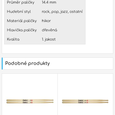
p
Průměr paličky
14.4 mm
Hudební styl
rock, pop, jazz, ostatní
Materiál paličky
hikor
p
Hlavička paličky
dřevěná
Kvalita
1. jakost
Podobné produkty