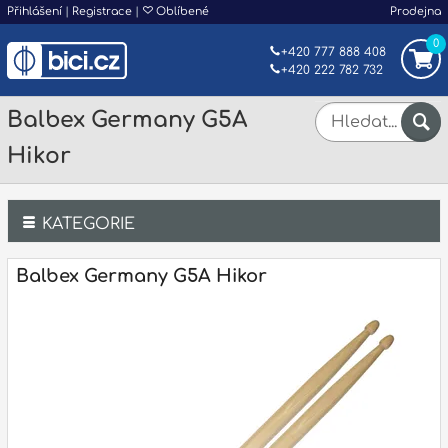
Přihlášení
|
Registrace
|
Oblíbené
Prodejna
0
+420 777 888 408
+420 222 782 732
Balbex Germany G5A
Hikor
KATEGORIE
Bicí
Balbex Germany G5A Hikor
Klávesy
Kytary a strunné nástroje
Dechy