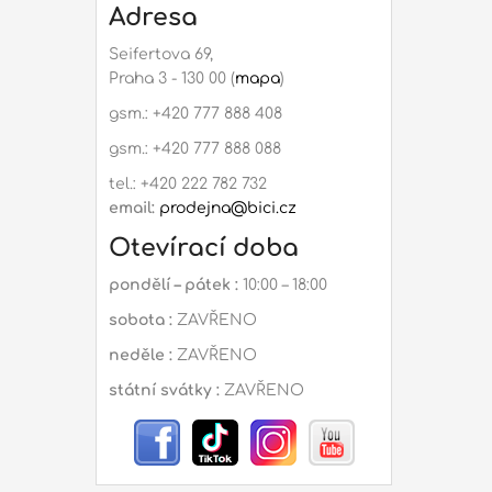
Adresa
Seifertova 69,
Praha 3 - 130 00 (
mapa
)
gsm.: +420 777 888 408
gsm.: +420 777 888 088
tel.: +420 222 782 732
email:
prodejna@bici.cz
Otevírací doba
pondělí – pátek :
10:00 – 18:00
sobota :
ZAVŘENO
neděle :
ZAVŘENO
státní svátky :
ZAVŘENO