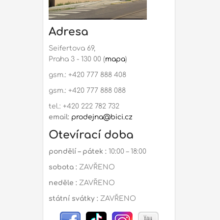
Adresa
Seifertova 69,
Praha 3 - 130 00 (
mapa
)
gsm.: +420 777 888 408
gsm.: +420 777 888 088
tel.: +420 222 782 732
email:
prodejna@bici.cz
Otevírací doba
pondělí – pátek :
10:00 – 18:00
sobota :
ZAVŘENO
neděle :
ZAVŘENO
státní svátky :
ZAVŘENO