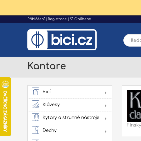
Přihlášení
|
Registrace
|
Oblíbené
Kantare
Bicí
AK
Klávesy
Dig
Kytary a strunné nástroje
Aku
Finský
kyt
Dechy
Flé
Klas