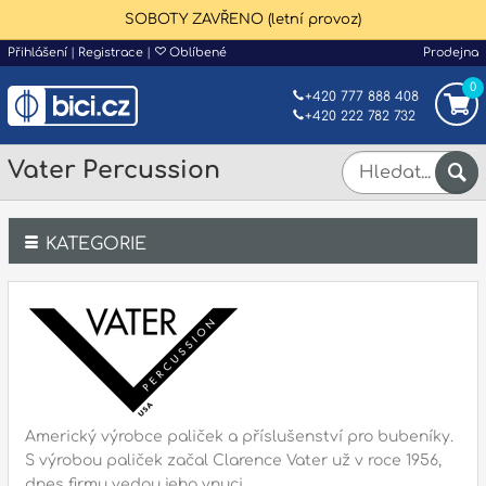
SOBOTY ZAVŘENO (letní provoz)
Přihlášení
|
Registrace
|
Oblíbené
Prodejna
0
+420 777 888 408
+420 222 782 732
Vater Percussion
KATEGORIE
Bicí
Klávesy
Kytary a strunné nástroje
Americký výrobce paliček a příslušenství pro bubeníky.
Dechy
S výrobou paliček začal Clarence Vater už v roce 1956,
dnes firmu vedou jeho vnuci.