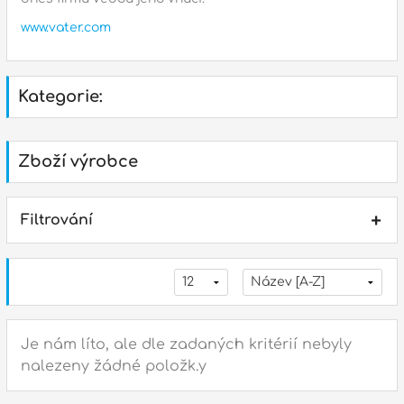
Příslušenství
www.vater.com
Zvuk
Dárkové předměty
Kategorie:
A
Noty a knihy
Zboží výrobce
Pro děti
Služby
Filtrování
Ostatní
P
Naše prodejna
D
p
p
k
Je nám líto, ale dle zadaných kritérií nebyly
nalezeny žádné položk.y
S
s
d