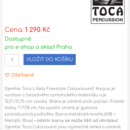
s
d
l
Cena:
1 290 Kč
Adresa
Dostupné
n
Seifertova 69,
pro e-shop a sklad Praha
B
Praha 3 - 130 00 (
mapa
)
z
VLOŽIT DO KOŠÍKU
gsm.: +420 777 888 408
gsm.: +420 777 888 088
Oblíbené
R
tel.: +420 222 782 732
email:
prodejna@bici.cz
Djembe Toca z řady Freestyle Coloursound. Korpus je
m
Otevírací doba
vyroben z bezešvého syntetického materiálu a je
12,5"/31,75 cm vysoký. Blána je odolná proti počasí. Průměr
pondělí – pátek :
10:00 – 18:00
blány 7"/17,8 cm. Na spodní straně je gumová
sobota :
ZAVŘENO
protiskluzová podložka. Barva metalická modrá (MB =
Metallic Blue)
– odstín barvy se může lišit od obrázku!
neděle :
ZAVŘENO
Djembe Toca Colorsound jsou výjimečně lehká a odolná,