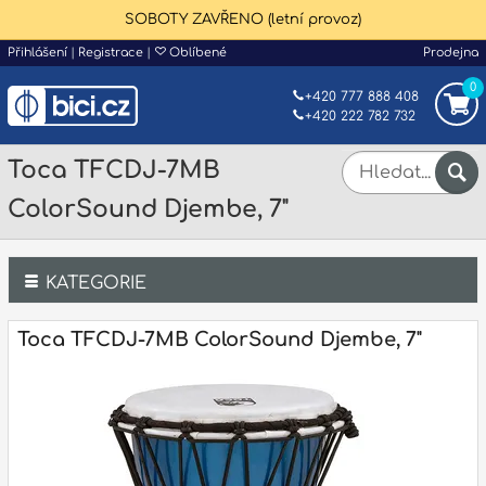
SOBOTY ZAVŘENO (letní provoz)
Přihlášení
|
Registrace
|
Oblíbené
Prodejna
0
+420 777 888 408
+420 222 782 732
Toca TFCDJ-7MB
ColorSound Djembe, 7"
KATEGORIE
Bicí
Toca TFCDJ-7MB ColorSound Djembe, 7"
Klávesy
Kytary a strunné nástroje
Dechy