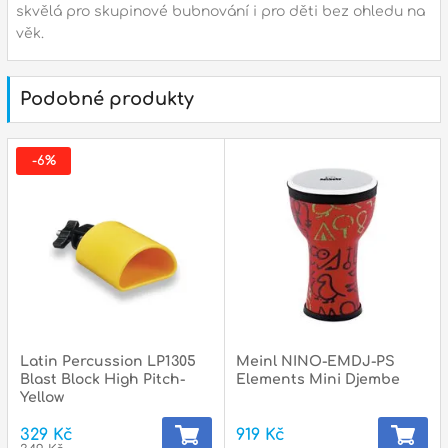
státní svátky :
ZAVŘENO
skvělá pro skupinové bubnování i pro děti bez ohledu na
N
věk.
p
Podobné produkty
p
-6%
Latin Percussion LP1305
Meinl NINO-EMDJ-PS
Blast Block High Pitch-
Elements Mini Djembe
Yellow
329 Kč
919 Kč