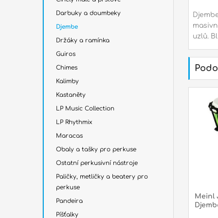
Darbuky a doumbeky
Djembe 
masivn
Djembe
uzlů. B
Držáky a ramínka
Guiros
Podo
Chimes
Kalimby
Kastaněty
LP Music Collection
LP Rhythmix
Maracas
Obaly a tašky pro perkuse
Ostatní perkusivní nástroje
Paličky, metličky a beatery pro
perkuse
Meinl 
Pandeira
Djemb
Píšťalky