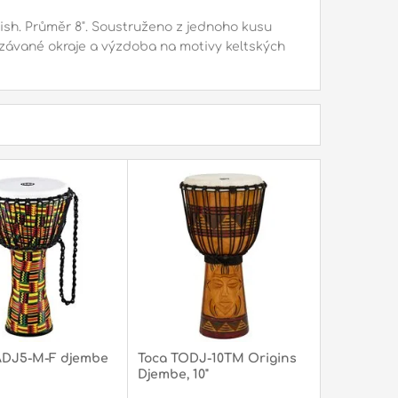
ish. Průměr 8". Soustruženo z jednoho kusu
závané okraje a výzdoba na motivy keltských
ADJ5-M-F djembe
Toca TODJ-10TM Origins
Djembe, 10"