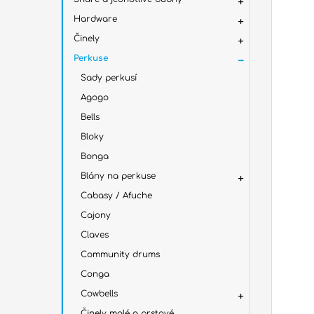
Hardware
Činely
Perkuse
Sady perkusí
Agogo
Bells
Bloky
Bonga
Blány na perkuse
Cabasy / Afuche
Cajony
Claves
Community drums
Conga
Cowbells
Činely malé a prstové