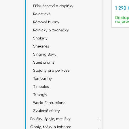
Příslušenství a doplňky
1 290 
Rainsticks
Dostu
na pro
Rámové bubny
Rolničky a zvonečky
Shakery
Shekeres
Singing Bowl
Steel drums
Stojany pro perkuse
Tamburíny
Timbales
Triangly
World Percussions
Zvukové efekty
Paličky, špejle, metličky
Obaly, tašky a koberce