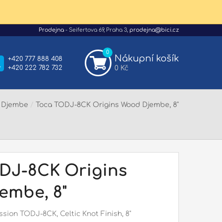
Prodejna
- Seifertova 69, Praha 3,
prodejna@bici.cz
0
Nákupní košík
+420 777 888 408
+420 222 782 732
0 Kč
/
Djembe
/
Toca TODJ-8CK Origins Wood Djembe, 8"
DJ-8CK Origins
embe, 8"
sion TODJ-8CK, Celtic Knot Finish, 8"