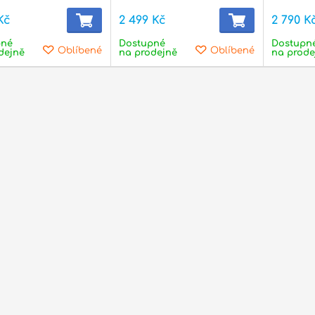
Kč
2 499 Kč
2 790 K
pné
Dostupné
Dostupn
Oblíbené
Oblíbené
dejně
na prodejně
na prode