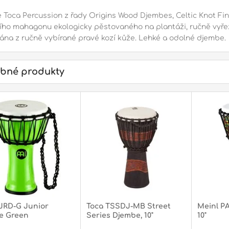
Toca Percussion z řady Origins Wood Djembes, Celtic Knot Fin
ího mahagonu ekologicky pěstovaného na plantáži, ručně vyře
lána z ručně vybírané pravé kozí kůže. Lehké a odolné djembe.
bné produkty
JRD-G Junior
Toca TSSDJ-MB Street
Meinl P
e Green
Series Djembe, 10"
10"