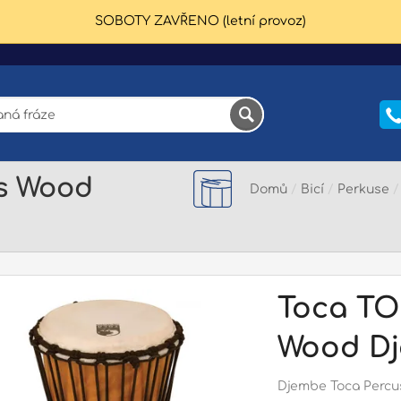
SOBOTY ZAVŘENO (letní provoz)
s Wood
Domů
/
Bicí
/
Perkuse
Toca TO
Wood Dj
Djembe Toca Percus