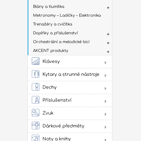
Blány a tlumítka
Metronomy – Ladičky – Elektronika
Trenažéry a cvičítka
Doplňky a příslušenství
Orchestrální a melodické bicí
AKCENT produkty
Klávesy
Dig
Kytary a strunné nástroje
Aku
kyt
Dechy
Flé
Klas
Příslušenství
kyta
Sto
Stru
Žes
Zvuk
přís
Jam
cvi
Dárkové předměty
Obl
Oba
Noty a knihy