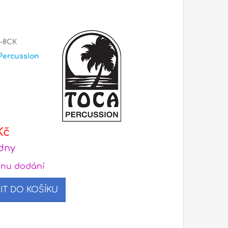
-8CK
Percussion
Kč
ýdny
ínu dodání
IT DO KOŠÍKU