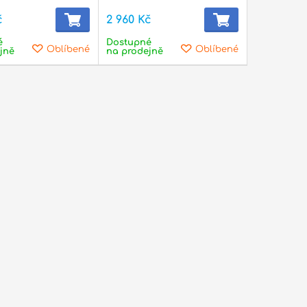
č
2 960 Kč
é
Dostupné
Oblíbené
Oblíbené
jně
na prodejně