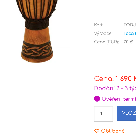
Kód:
TODJ
Výrobce:
Toca 
Cena (EUR):
70 €
Cena:
1 690 
Dodání 2 - 3 t
i
Ověření term
VLOŽ
Oblíbené