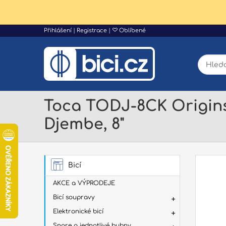
Přihlášení
|
Registrace
|
Oblíbené
Toca TODJ-8CK Origin
Djembe, 8"
Bicí
AKCE a VÝPRODEJE
Bicí soupravy
Elektronické bicí
Snare a jednotlivé bubny